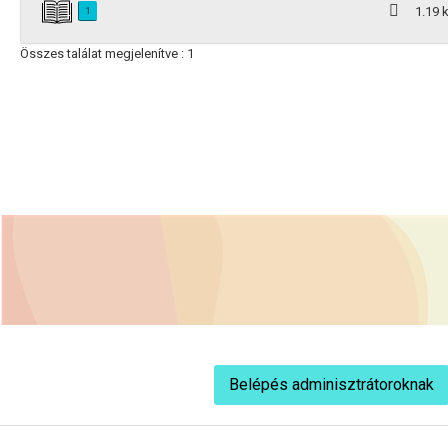
1.19 
1
Összes találat megjelenítve : 1
Belépés adminisztrátoroknak