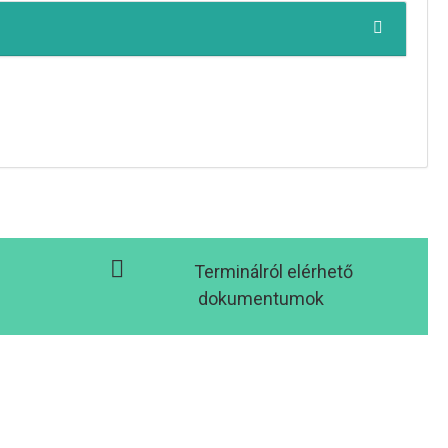
Terminálról elérhető
dokumentumok