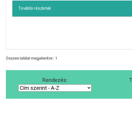
További részletek
Összes találat megjelenítve : 1
Rendezés:
T