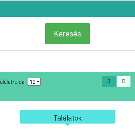
alálat/oldal:
Találatok