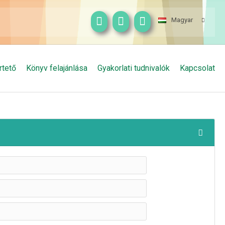
Magyar
rtető
Könyv felajánlása
Gyakorlati tudnivalók
Kapcsolat