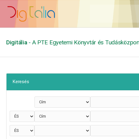
Digitália
- A PTE Egyetemi Könyvtár és Tudásközpont
Keresés