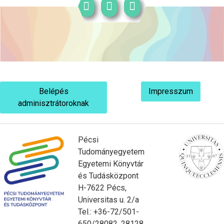
Belépés
Impresszum
adminisztrátoroknak
Pécsi
Tudományegyetem
Egyetemi Könyvtár
és Tudásközpont
H-7622 Pécs,
Universitas u. 2/a
Tel.: +36-72/501-
650/28082, 28128