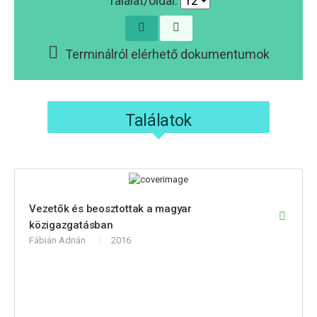
Találat/oldal:
Terminálról elérhető dokumentumok
Találatok
Vezetők és beosztottak a magyar
közigazgatásban
Fábián Adrián
2016