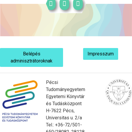
Belépés
Impresszum
adminisztrátoroknak
Pécsi
Tudományegyetem
Egyetemi Könyvtár
és Tudásközpont
H-7622 Pécs,
Universitas u. 2/a
Tel.: +36-72/501-
650/28082, 28128