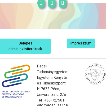
Belépés
Impresszum
adminisztrátoroknak
Pécsi
Tudományegyetem
Egyetemi Könyvtár
és Tudásközpont
H-7622 Pécs,
Universitas u. 2/a
Tel.: +36-72/501-
650/28082, 28128