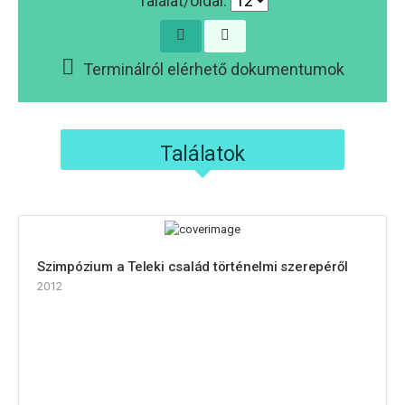
Találat/oldal:
Terminálról elérhető dokumentumok
Találatok
Szimpózium a Teleki család történelmi szerepéről
2012