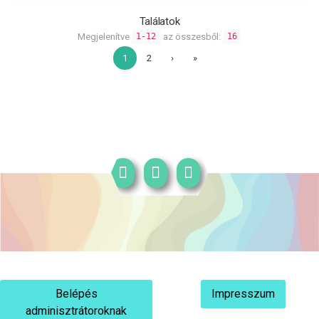
Találatok
Megjelenítve
az összesből:
1-12
16
1
2
›
»
Belépés
Impresszum
adminisztrátoroknak