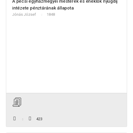
A pécsi egyházmegyei mesterek és éneklők nyugdíj
intézete pénztárának állapota
Jónás József
1848
423