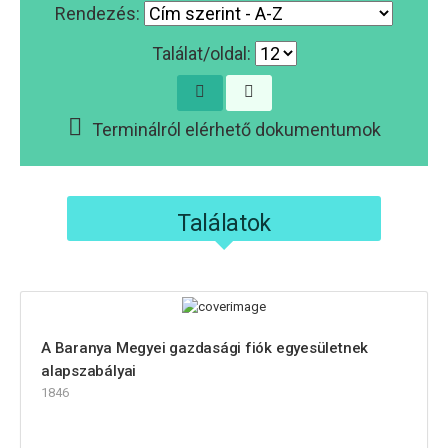
Rendezés:
Találat/oldal:
Terminálról elérhető dokumentumok
Találatok
A Baranya Megyei gazdasági fiók egyesületnek
alapszabályai
1846