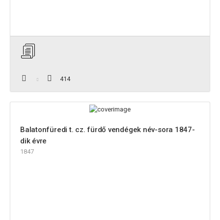
414
Balatonfüredi t. cz. fürdő vendégek név-sora 1847-
dik évre
1847