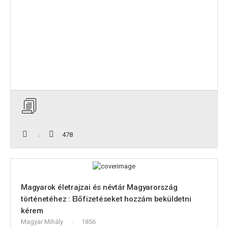
478
Magyarok életrajzai és névtár Magyarország
történetéhez : Előfizetéseket hozzám beküldetni
kérem
Magyar Mihály
1856