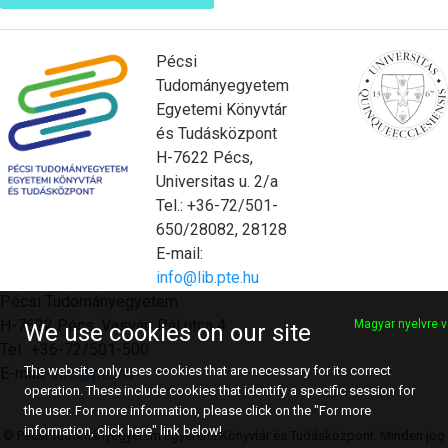
Pécsi
Tudományegyetem
Egyetemi Könyvtár
és Tudásközpont
H-7622 Pécs,
Universitas u. 2/a
Tel.: +36-72/501-
650/28082, 28128
E-mail:
info@lib.pte.hu
Pécsi Tudományegyetem
H-7622 Pécs, Vasvári Pál utca 4.
Magyar nyelvre v
We use cookies on our site
Tel.: +36-72/501-500
The website only uses cookies that are necessary for its correct
E-mail:
info@pte.hu
operation. These include cookies that identify a specific session for
the user. For more information, please click on the "For more
information, click here" link below!
© Pécsi Tudományegyetem Egyetemi Könyvtár és Tudásközpont. Minden jog