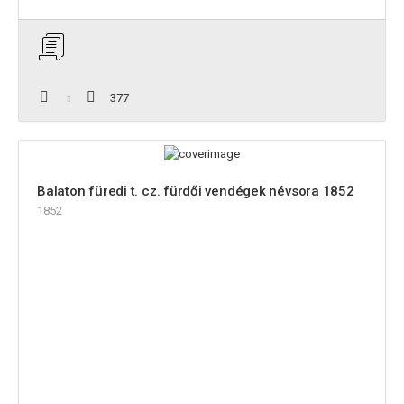
377
Balaton füredi t. cz. fürdői vendégek névsora 1852
1852