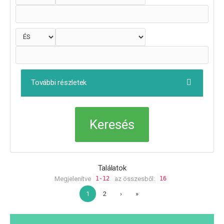
További részletek
Találatok
Megjelenítve
az összesből:
1-12
16
1
2
›
»