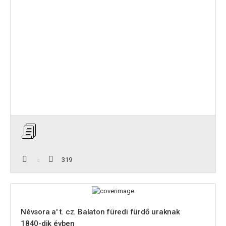
319
Névsora a' t. cz. Balaton füredi fürdő uraknak
1840-dik évben