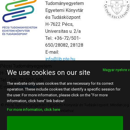
Tudományegyetem
Egyetemi Könyvtár
és Tudásközpont
H-7622 Pécs,
Universitas u. 2/a
Tel.: +36-72/501-
650/28082, 28128
E-mail:
info@lib.pte.hu
Pécsi Tudományegyetem
Magyar nyelvre v
We use cookies on our site
H-7622 Pécs, Vasvári Pál utca 4.
Tel.: +36-72/501-500
The website only uses cookies that are necessary for its correct
E-mail:
info@pte.hu
operation. These include cookies that identify a specific session for
the user. For more information, please click on the "For more
information, click here" link below!
© Pécsi Tudományegyetem Egyetemi Könyvtár és Tudásközpont. Minden jog
For more information, click here
fenntartva!