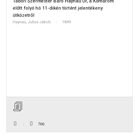
Tábori Szermester Báró Haynau Úr, a Komárom
előtt folyó hó 11-dikén történt jelentékeny
ütközetről
Haynau, Julius Jakob
1849
766