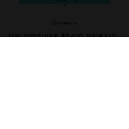
A hazai fogyatékossággal élők utazási szokásainak és
az akadálymentes turizmus Magyarországi
helyzetének feltáró elemzése
2024