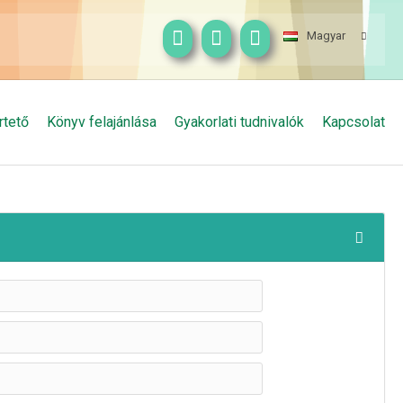
Magyar
rtető
Könyv felajánlása
Gyakorlati tudnivalók
Kapcsolat