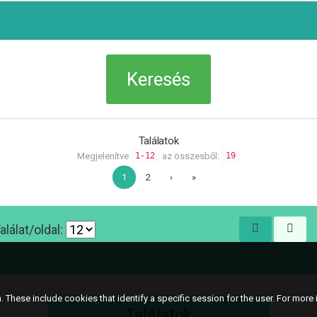
Találatok
Megjelenítve
az összesből:
1-12
19
1
2
›
»
alálat/oldal:
 These include cookies that identify a specific session for the user. For more i
Találatok