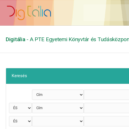
Digitália
- A PTE Egyetemi Könyvtár és Tudásközpont
Keresés