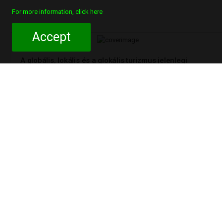
For more information, click here
Accept
A globális, lokális és a glokális turizmus jelenlegi
szerepe és jövője elméleti és gyakorlati
megközelítésben
2021