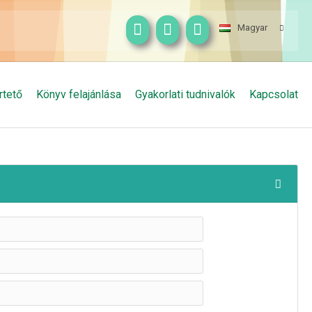
Magyar
rtető
Könyv felajánlása
Gyakorlati tudnivalók
Kapcsolat