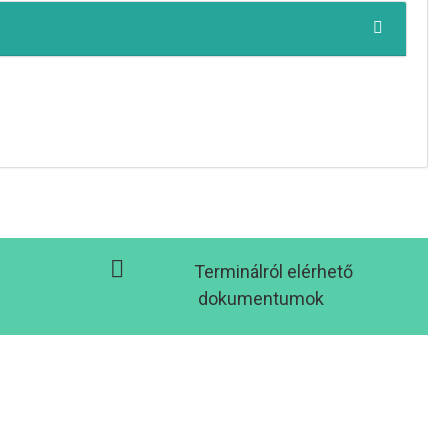
Terminálról elérhető
dokumentumok