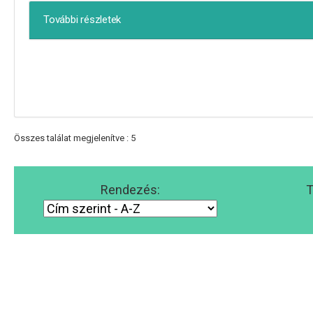
További részletek
Összes találat megjelenítve : 5
Rendezés:
T