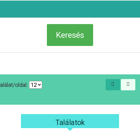
alálat/oldal:
Találatok