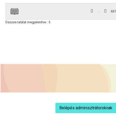
63
Összes találat megjelenítve : 5
Belépés adminisztrátoroknak