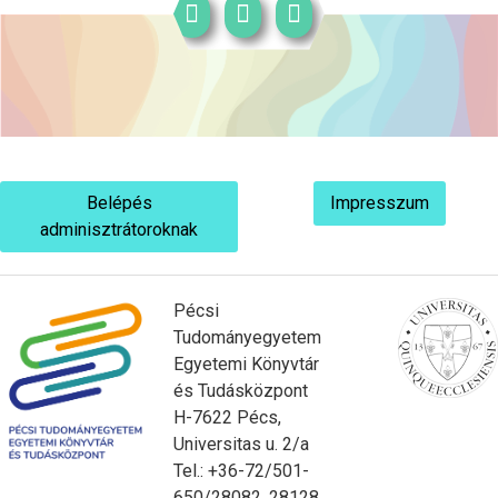
Belépés
Impresszum
adminisztrátoroknak
Pécsi
Tudományegyetem
Egyetemi Könyvtár
és Tudásközpont
H-7622 Pécs,
Universitas u. 2/a
Tel.: +36-72/501-
650/28082, 28128