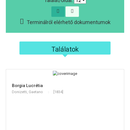
Találat/oldal:
Terminálról elérhető dokumentumok
Találatok
Borgia Lucrétia
Donizetti, Gaetano
[1834]