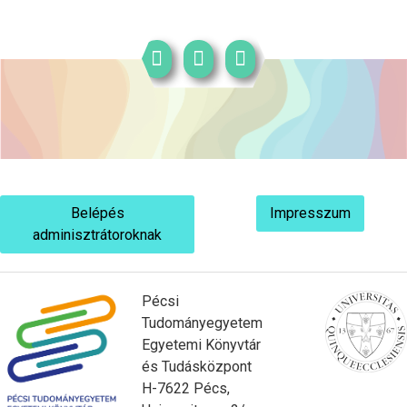
Belépés
Impresszum
adminisztrátoroknak
Pécsi
Tudományegyetem
Egyetemi Könyvtár
és Tudásközpont
H-7622 Pécs,