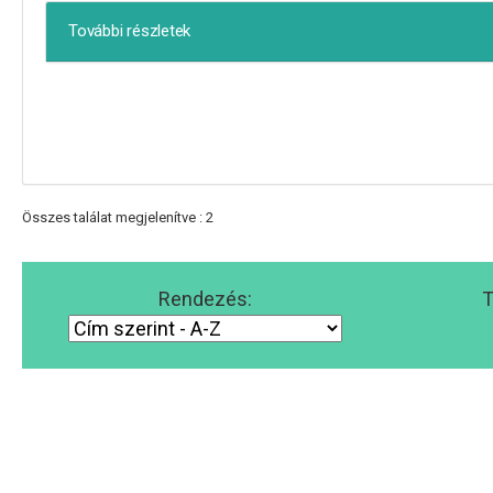
További részletek
Összes találat megjelenítve : 2
Rendezés:
T