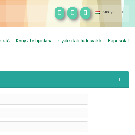
Magyar
rtető
Könyv felajánlása
Gyakorlati tudnivalók
Kapcsolat