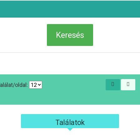
alálat/oldal:
Találatok