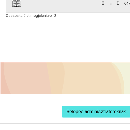
64
Összes találat megjelenítve : 2
Belépés adminisztrátoroknak