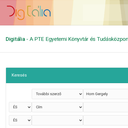
Digitália
- A PTE Egyetemi Könyvtár és Tudásközpont
Keresés