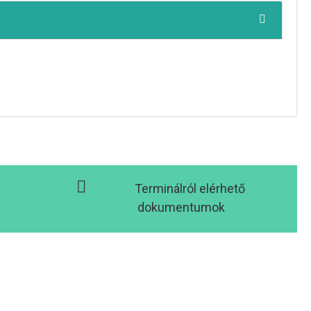
Terminálról elérhető
dokumentumok