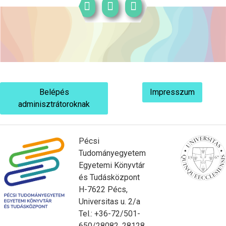
Belépés
Impresszum
adminisztrátoroknak
Pécsi
Tudományegyetem
Egyetemi Könyvtár
és Tudásközpont
H-7622 Pécs,
Universitas u. 2/a
Tel.: +36-72/501-
650/28082, 28128