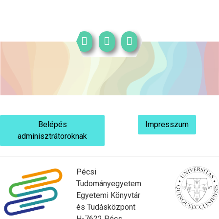
Belépés
Impresszum
adminisztrátoroknak
Pécsi
Tudományegyetem
Egyetemi Könyvtár
és Tudásközpont
H-7622 Pécs,