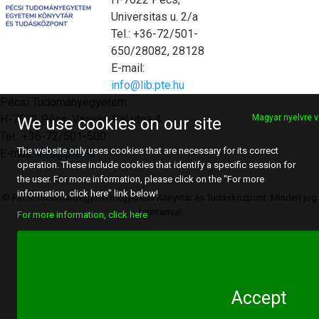
Universitas u. 2/a
Tel.: +36-72/501-
650/28082, 28128
E-mail:
info@lib.pte.hu
Pécsi Tudományegyetem
H-7622 Pécs, Vasvári Pál utca 4.
Magyar nyelvre v
We use cookies on our site
Tel.: +36-72/501-500
The website only uses cookies that are necessary for its correct
E-mail:
info@pte.hu
operation. These include cookies that identify a specific session for
the user. For more information, please click on the "For more
information, click here" link below!
© Pécsi Tudományegyetem Egyetemi Könyvtár és Tudásközpont. Minden jog
fenntartva!
For more information, click here
Accept