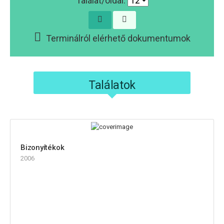
Találat/oldal:
Terminálról elérhető dokumentumok
Találatok
Bizonyítékok
2006