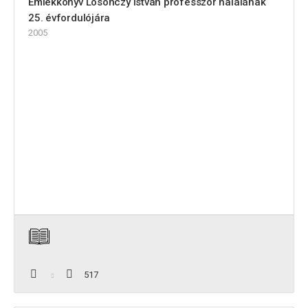
Emlékkönyv Losonczy István professzor halálának
25. évfordulójára
2005
517