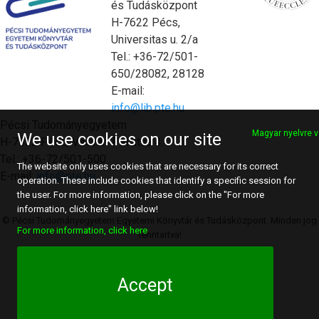
és Tudásközpont
H-7622 Pécs,
Universitas u. 2/a
Tel.: +36-72/501-
650/28082, 28128
E-mail:
info@lib.pte.hu
Pécsi Tudományegyetem
Magyar nyelvre v
We use cookies on our site
H-7622 Pécs, Vasvári Pál utca 4.
Tel.: +36-72/501-500
The website only uses cookies that are necessary for its correct
E-mail:
info@pte.hu
operation. These include cookies that identify a specific session for
the user. For more information, please click on the "For more
information, click here" link below!
© Pécsi Tudományegyetem Egyetemi Könyvtár és Tudásközpont. Minden jog
For more information, click here
fenntartva!
Accept