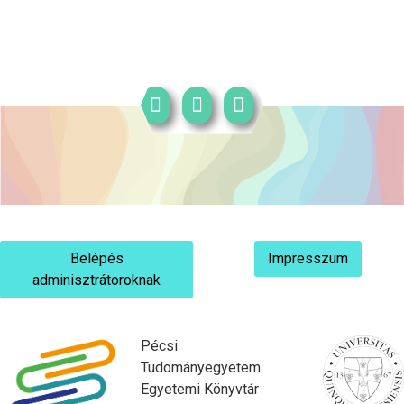
Belépés
Impresszum
adminisztrátoroknak
Pécsi
Tudományegyetem
Egyetemi Könyvtár