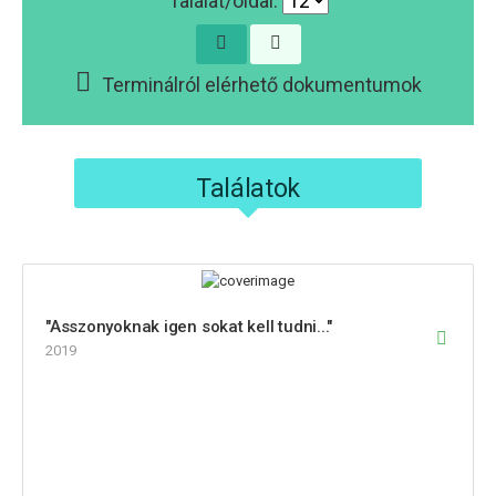
Találat/oldal:
Terminálról elérhető dokumentumok
Találatok
"Asszonyoknak igen sokat kell tudni..."
2019