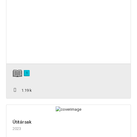
1
1.19 k
Útitársak
2023