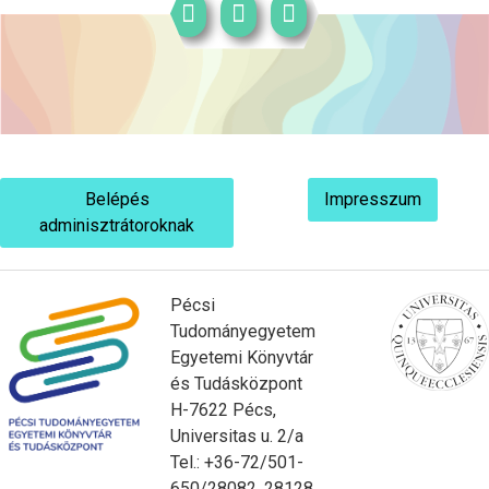
Belépés
Impresszum
adminisztrátoroknak
Pécsi
Tudományegyetem
Egyetemi Könyvtár
és Tudásközpont
H-7622 Pécs,
Universitas u. 2/a
Tel.: +36-72/501-
650/28082, 28128