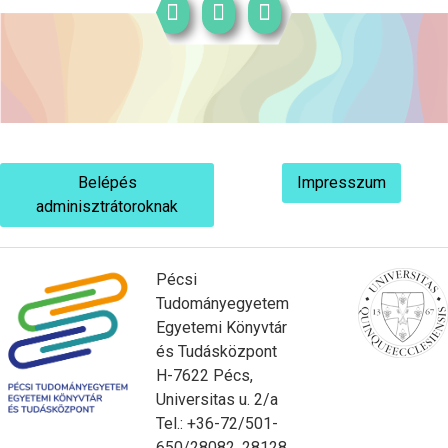
Belépés
Impresszum
adminisztrátoroknak
Pécsi
Tudományegyetem
Egyetemi Könyvtár
és Tudásközpont
H-7622 Pécs,
Universitas u. 2/a
Tel.: +36-72/501-
650/28082, 28128