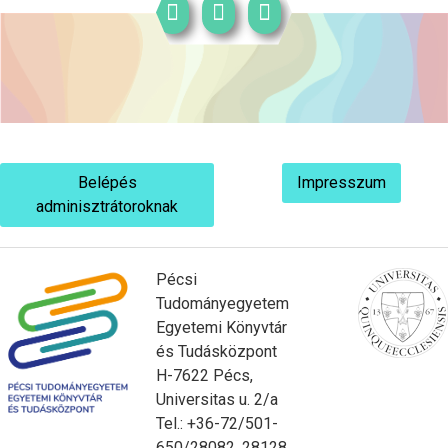
Belépés
Impresszum
adminisztrátoroknak
Pécsi
Tudományegyetem
Egyetemi Könyvtár
és Tudásközpont
H-7622 Pécs,
Universitas u. 2/a
Tel.: +36-72/501-
650/28082, 28128