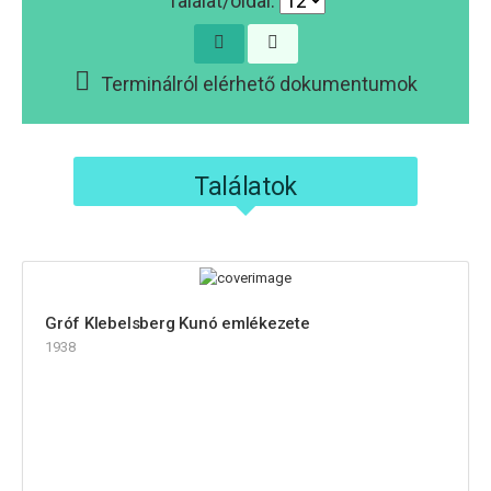
Találat/oldal:
Terminálról elérhető dokumentumok
Találatok
Gróf Klebelsberg Kunó emlékezete
1938