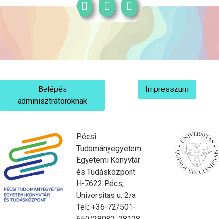
Belépés
Impresszum
adminisztrátoroknak
Pécsi
Tudományegyetem
Egyetemi Könyvtár
és Tudásközpont
H-7622 Pécs,
Universitas u. 2/a
Tel.: +36-72/501-
650/28082, 28128