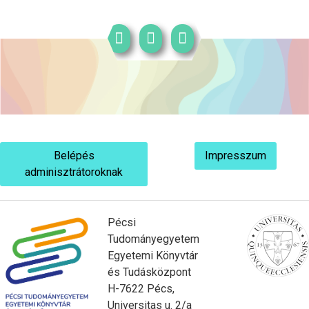
Belépés
Impresszum
adminisztrátoroknak
Pécsi
Tudományegyetem
Egyetemi Könyvtár
és Tudásközpont
H-7622 Pécs,
Universitas u. 2/a