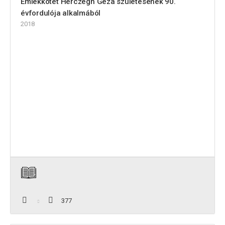
Emlékkötet Herczegh Géza születésének 90.
évfordulója alkalmából
2018
377