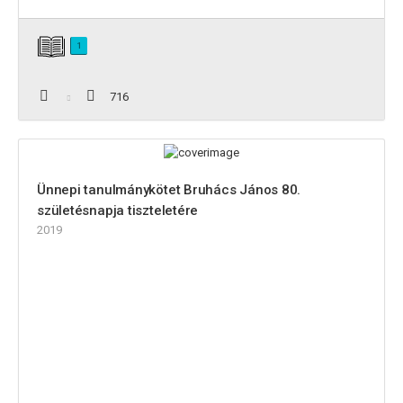
1
716
Ünnepi tanulmánykötet Bruhács János 80.
születésnapja tiszteletére
2019