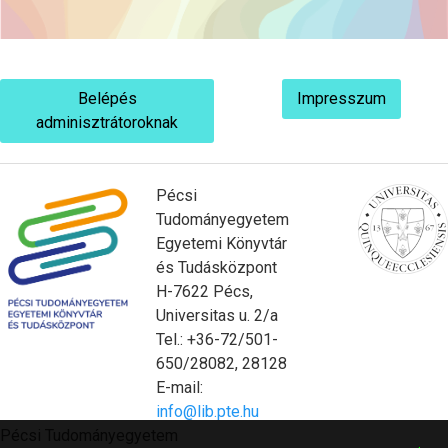
Belépés
Impresszum
adminisztrátoroknak
Pécsi
Tudományegyetem
Egyetemi Könyvtár
és Tudásközpont
H-7622 Pécs,
Universitas u. 2/a
Tel.: +36-72/501-
650/28082, 28128
E-mail:
info@lib.pte.hu
Pécsi Tudományegyetem