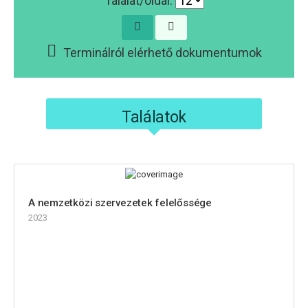
Találat/oldal:
Terminálról elérhető dokumentumok
Találatok
A nemzetközi szervezetek felelőssége
2023