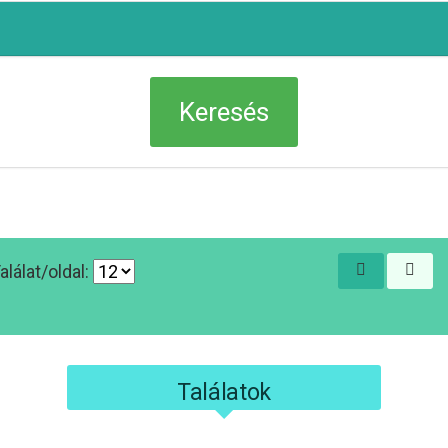
alálat/oldal:
Találatok