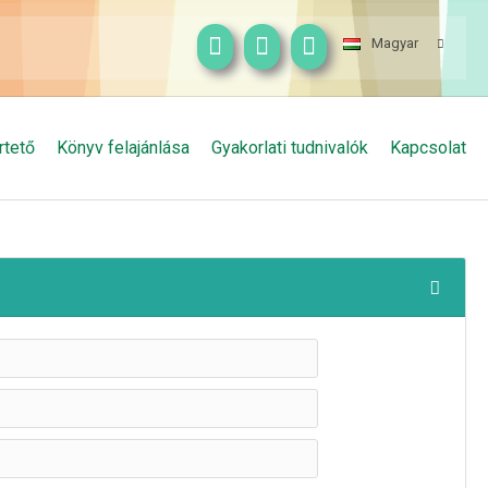
Magyar
rtető
Könyv felajánlása
Gyakorlati tudnivalók
Kapcsolat