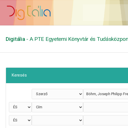
Digitália
- A PTE Egyetemi Könyvtár és Tudásközpont
Keresés