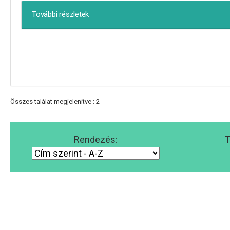
További részletek
Összes találat megjelenítve : 2
Rendezés:
T