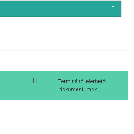
Terminálról elérhető
dokumentumok