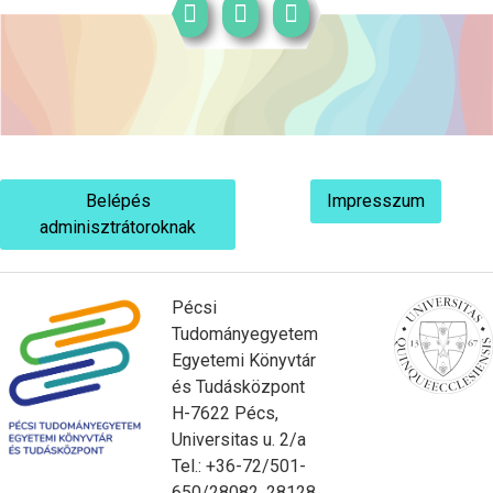
Belépés
Impresszum
adminisztrátoroknak
Pécsi
Tudományegyetem
Egyetemi Könyvtár
és Tudásközpont
H-7622 Pécs,
Universitas u. 2/a
Tel.: +36-72/501-
650/28082, 28128