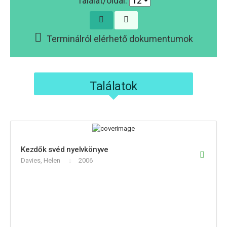
Találat/oldal:
Terminálról elérhető dokumentumok
Találatok
Kezdők svéd nyelvkönyve
Davies, Helen
2006