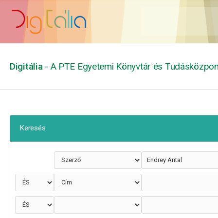
Digitália
- A PTE Egyetemi Könyvtár és Tudásközpont
Keresés