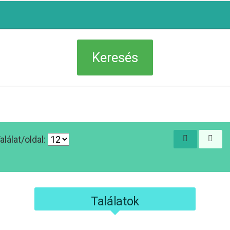
alálat/oldal:
Találatok