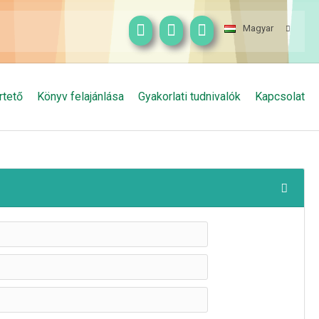
Magyar
rtető
Könyv felajánlása
Gyakorlati tudnivalók
Kapcsolat