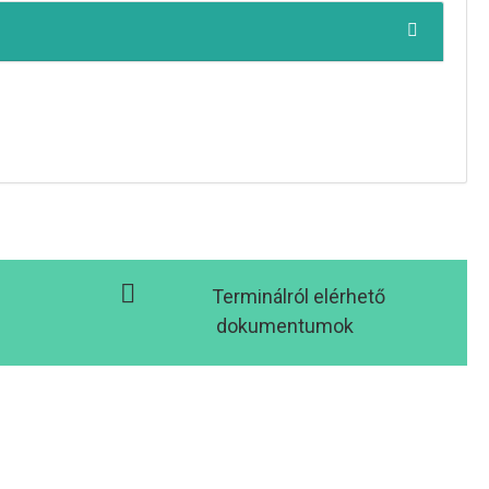
Terminálról elérhető
dokumentumok