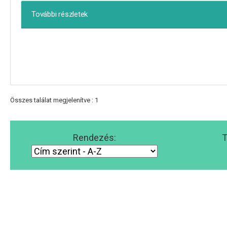
További részletek
Összes találat megjelenítve : 1
Rendezés:
T