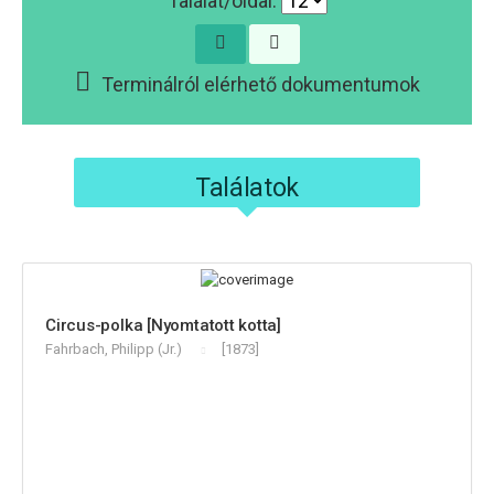
Találat/oldal:
Terminálról elérhető dokumentumok
Találatok
Circus-polka [Nyomtatott kotta]
Fahrbach, Philipp (Jr.)
[1873]