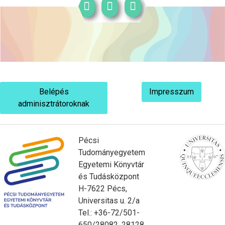
Belépés
Impresszum
adminisztrátoroknak
Pécsi
Tudományegyetem
Egyetemi Könyvtár
és Tudásközpont
H-7622 Pécs,
Universitas u. 2/a
Tel.: +36-72/501-
650/28082, 28128