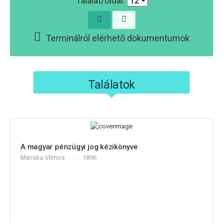
Találat/oldal:
Terminálról elérhető dokumentumok
Találatok
A magyar pénzügyi jog kézikönyve
Mariska Vilmos
1896