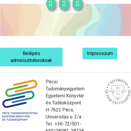
Belépés
Impresszum
adminisztrátoroknak
Pécsi
Tudományegyetem
Egyetemi Könyvtár
és Tudásközpont
H-7622 Pécs,
Universitas u. 2/a
Tel.: +36-72/501-
650/28082, 28128