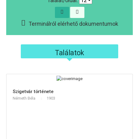
Találat/oldal:
Terminálról elérhető dokumentumok
Találatok
Szigetvár története
Németh Béla
1903