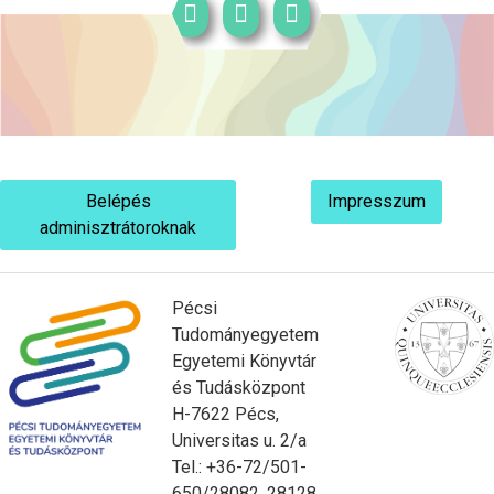
Belépés
Impresszum
adminisztrátoroknak
Pécsi
Tudományegyetem
Egyetemi Könyvtár
és Tudásközpont
H-7622 Pécs,
Universitas u. 2/a
Tel.: +36-72/501-
650/28082, 28128