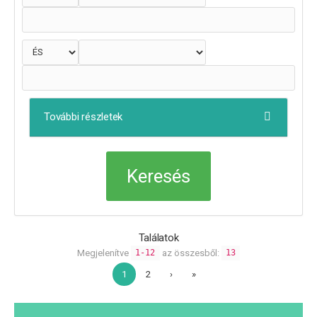
További részletek
Találatok
Megjelenítve
az összesből:
1-12
13
1
2
›
»