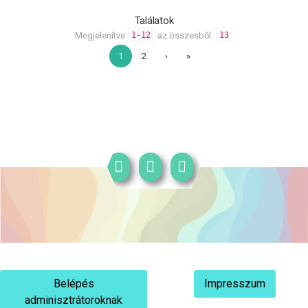
Találatok
Megjelenítve
az összesből:
1-12
13
1
2
›
»
Belépés
Impresszum
adminisztrátoroknak