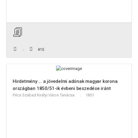
415
Hirdetmény ... a jövedelmi adónak magyar korona
országban 1850/51-ik évbeni beszedése iránt
Pécs Szabad Királyi Város Tanácsa
1851