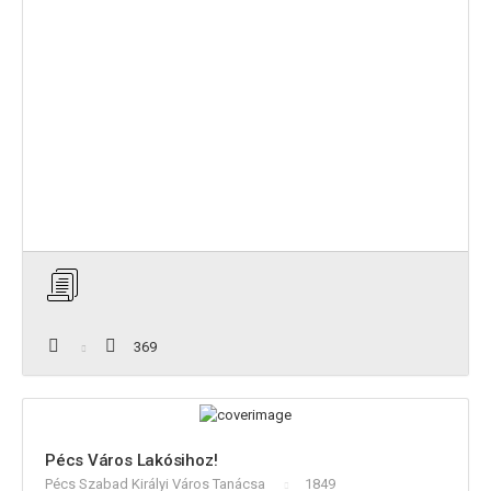
369
Pécs Város Lakósihoz!
Pécs Szabad Királyi Város Tanácsa
1849