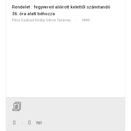
Rendelet : fegyvereit alóirott kelettől számitandó
36. óra alatt béhozza
Pécs Szabad Királyi Város Tanácsa
1849
707