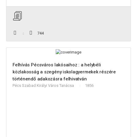
744
Felhívás Pécsváros lakósaihoz : a helybéli
közlakosság a szegény iskolagyermekek részére
történendő adakozásra felhivatván
Pécs Szabad Királyi Város Tanácsa
1856