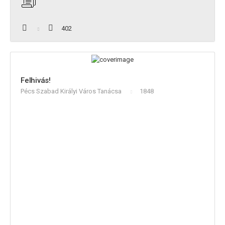
402
Felhivás!
Pécs Szabad Királyi Város Tanácsa
1848