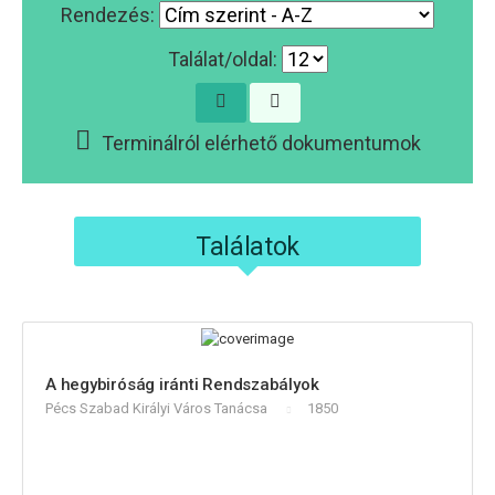
Rendezés:
Találat/oldal:
Terminálról elérhető dokumentumok
Találatok
A hegybiróság iránti Rendszabályok
Pécs Szabad Királyi Város Tanácsa
1850