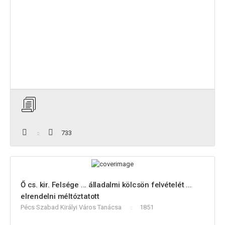
733
Ő cs. kir. Felsége ... álladalmi kölcsön felvételét ...
elrendelni méltóztatott
Pécs Szabad Királyi Város Tanácsa
1851