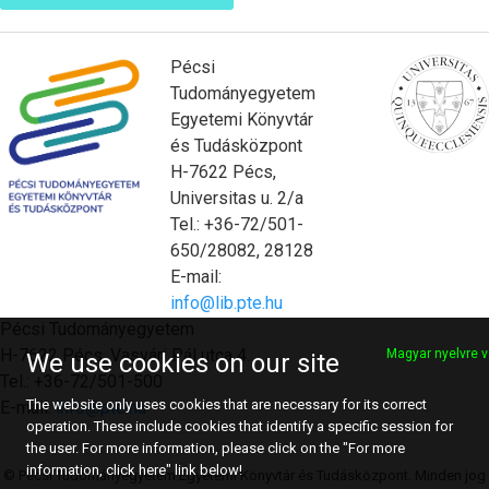
Pécsi
Tudományegyetem
Egyetemi Könyvtár
és Tudásközpont
H-7622 Pécs,
Universitas u. 2/a
Tel.: +36-72/501-
650/28082, 28128
E-mail:
info@lib.pte.hu
Pécsi Tudományegyetem
H-7622 Pécs, Vasvári Pál utca 4.
Magyar nyelvre v
We use cookies on our site
Tel.: +36-72/501-500
The website only uses cookies that are necessary for its correct
E-mail:
info@pte.hu
operation. These include cookies that identify a specific session for
the user. For more information, please click on the "For more
information, click here" link below!
© Pécsi Tudományegyetem Egyetemi Könyvtár és Tudásközpont. Minden jog