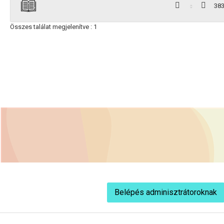
38
Összes találat megjelenítve : 1
Belépés adminisztrátoroknak