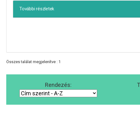
További részletek
Összes találat megjelenítve : 1
Rendezés:
T