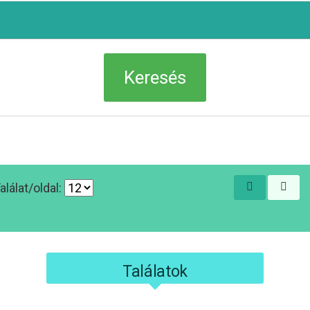
alálat/oldal:
Találatok