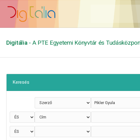
Digitália
- A PTE Egyetemi Könyvtár és Tudásközpont
Keresés