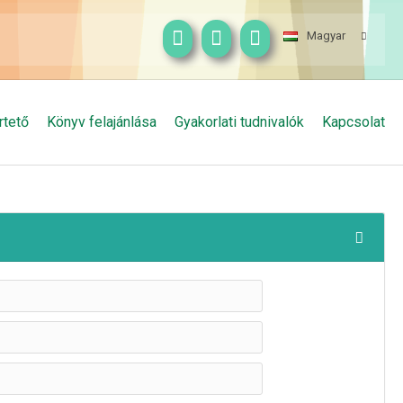
Magyar
rtető
Könyv felajánlása
Gyakorlati tudnivalók
Kapcsolat