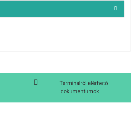
Terminálról elérhető
dokumentumok