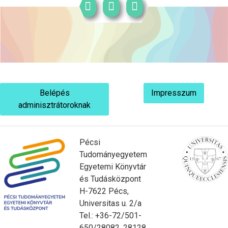
Belépés
Impresszum
adminisztrátoroknak
Pécsi
Tudományegyetem
Egyetemi Könyvtár
és Tudásközpont
H-7622 Pécs,
Universitas u. 2/a
Tel.: +36-72/501-
650/28082, 28128