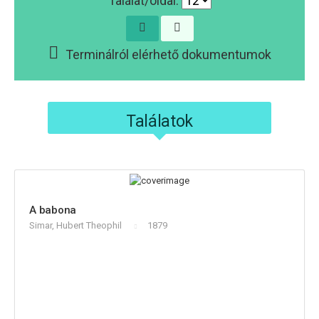
Találat/oldal:
Terminálról elérhető dokumentumok
Találatok
A babona
Simar, Hubert Theophil
1879