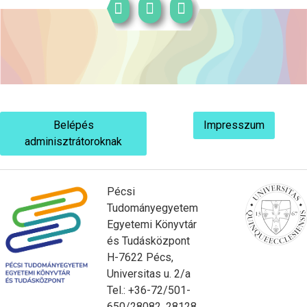
Belépés
Impresszum
adminisztrátoroknak
Pécsi
Tudományegyetem
Egyetemi Könyvtár
és Tudásközpont
H-7622 Pécs,
Universitas u. 2/a
Tel.: +36-72/501-
650/28082, 28128