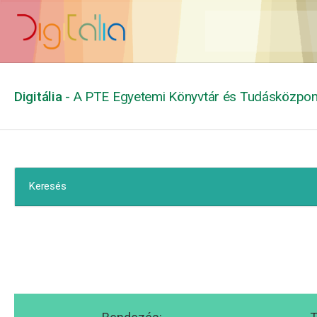
Digitália
- A PTE Egyetemi Könyvtár és Tudásközpont
Keresés