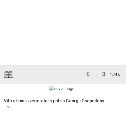
1.74 k
Vita et mors venerabilis patris Georgii Csepelleny
1765