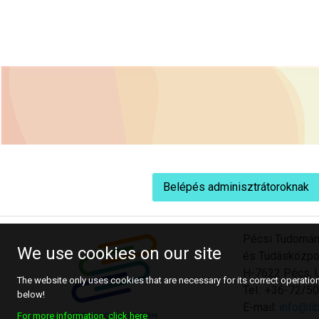
Belépés adminisztrátoroknak
Pécsi Tudomán
We use cookies on our site
és Tudásközpo
H-7622 Pécs, U
The website only uses cookies that are necessary for its correct operation.
Tel.: +36-72/
below!
E-mail:
info@lib
For more information, click here