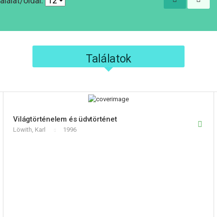
alálat/oldal:
Találatok
Világtörténelem és üdvtörténet
Löwith, Karl
1996