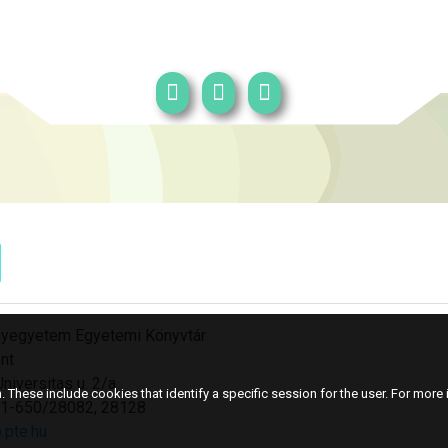
yegyetem Egyetemi Könyvtár
nt
niversitas u. 2/a
 These include cookies that identify a specific session for the user. For more i
501-650/28082, 28128
.pte.hu