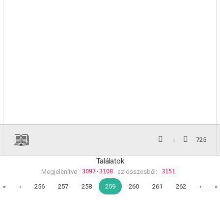
725
Találatok
Megjelenítve
az összesből:
3097-3108
3151
«
‹
256
257
258
259
260
261
262
›
»