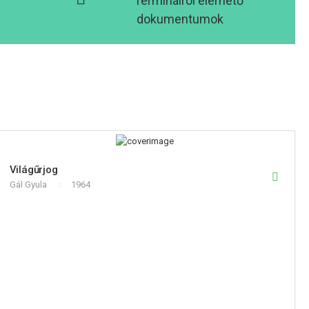
Terminálról elérhető
dokumentumok
Világűrjog
Gál Gyula
1964