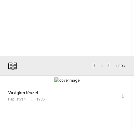
1.39 k
Virágkertészet
Pap István
1985