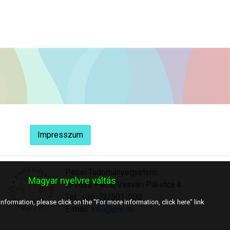
Impresszum
Pécsi Tudományegyetem
Magyar nyelvre váltás
H-7622 Pécs, Vasvári Pál utca 4.
Tel.: +36-72/501-500
nformation, please click on the "For more information, click here" link
E-mail:
info@pte.hu