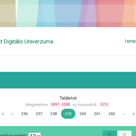
 Digitális Univerzuma
Isme
Találatok
Megjelenítve
az összesből:
3097-3108
3151
«
‹
256
257
258
259
260
261
262
›
»