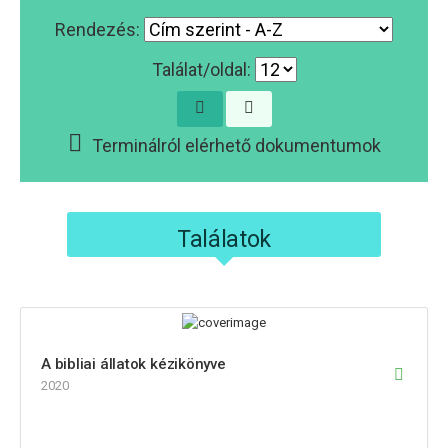
Rendezés:
Találat/oldal:
Terminálról elérhető dokumentumok
Találatok
A bibliai állatok kézikönyve
2020