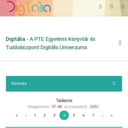
Digitália
- A PTE Egyetemi Könyvtár és
Tudásközpont Digitális Univerzuma
Keresés
Találatok
Megjelenítve
az összesből:
37-48
3151
«
‹
1
2
3
4
5
6
7
›
»