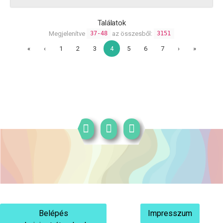
Találatok
Megjelenítve
az összesből:
37-48
3151
«
‹
1
2
3
4
5
6
7
›
»
Belépés
Impresszum