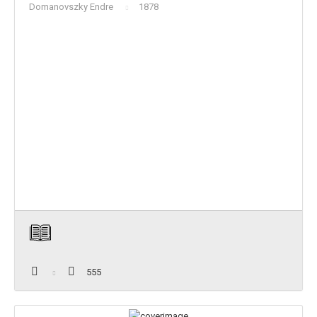
Domanovszky Endre
1878
555