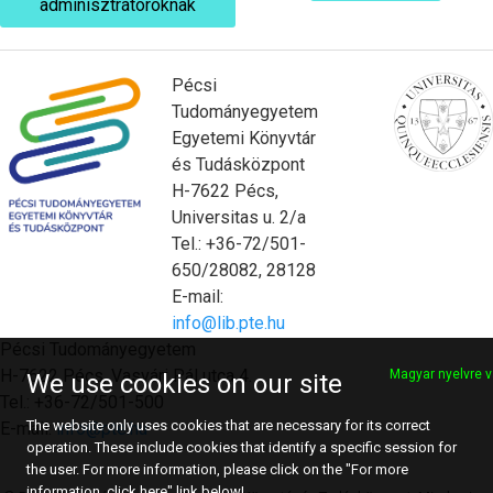
adminisztrátoroknak
Pécsi
Tudományegyetem
Egyetemi Könyvtár
és Tudásközpont
H-7622 Pécs,
Universitas u. 2/a
Tel.: +36-72/501-
650/28082, 28128
E-mail:
info@lib.pte.hu
Pécsi Tudományegyetem
H-7622 Pécs, Vasvári Pál utca 4.
Magyar nyelvre v
We use cookies on our site
Tel.: +36-72/501-500
The website only uses cookies that are necessary for its correct
E-mail:
info@pte.hu
operation. These include cookies that identify a specific session for
the user. For more information, please click on the "For more
information, click here" link below!