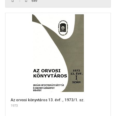
649
Az orvosi könyvtáros 13. évf. , 1973/1. sz.
1973