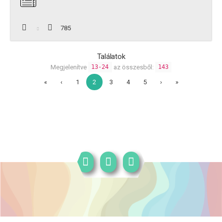
785
Találatok
Megjelenítve
az összesből:
13-24
143
«
‹
1
2
3
4
5
›
»