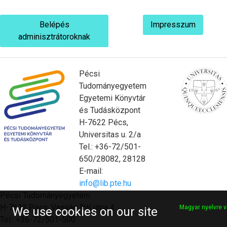
Belépés
Impresszum
adminisztrátoroknak
Pécsi
Tudományegyetem
Egyetemi Könyvtár
és Tudásközpont
H-7622 Pécs,
Universitas u. 2/a
Tel.: +36-72/501-
650/28082, 28128
E-mail:
info@lib.pte.hu
Pécsi Tudományegyetem
H-7622 Pécs, Vasvári Pál utca 4.
Magyar nyelvre v
We use cookies on our site
Tel.: +36-72/501-500