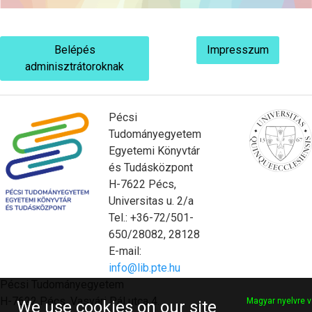
Belépés
Impresszum
adminisztrátoroknak
Pécsi
Tudományegyetem
Egyetemi Könyvtár
és Tudásközpont
H-7622 Pécs,
Universitas u. 2/a
Tel.: +36-72/501-
650/28082, 28128
E-mail:
info@lib.pte.hu
Pécsi Tudományegyetem
H-7622 Pécs, Vasvári Pál utca 4.
Magyar nyelvre v
We use cookies on our site