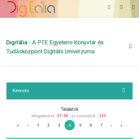
Digitália
- A PTE Egyetemi Könyvtár és
Tudásközpont Digitális Univerzuma
Keresés
Találatok
Megjelenítve
az összesből:
37-48
143
«
‹
1
2
3
4
5
6
7
›
»