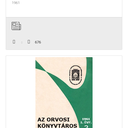
1961
676