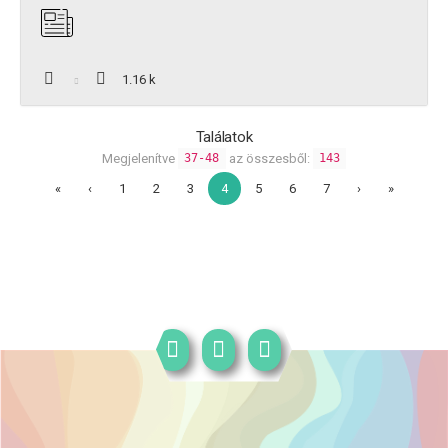
1.16 k
Találatok
Megjelenítve
az összesből:
37-48
143
«
‹
1
2
3
4
5
6
7
›
»