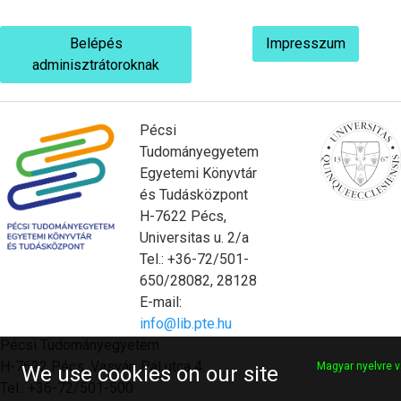
Belépés
Impresszum
adminisztrátoroknak
Pécsi
Tudományegyetem
Egyetemi Könyvtár
és Tudásközpont
H-7622 Pécs,
Universitas u. 2/a
Tel.: +36-72/501-
650/28082, 28128
E-mail:
info@lib.pte.hu
Pécsi Tudományegyetem
H-7622 Pécs, Vasvári Pál utca 4.
Magyar nyelvre v
We use cookies on our site
Tel.: +36-72/501-500