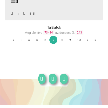
815
Találatok
Megjelenítve
az összesből:
73-84
143
«
‹
4
5
6
7
8
9
10
›
»