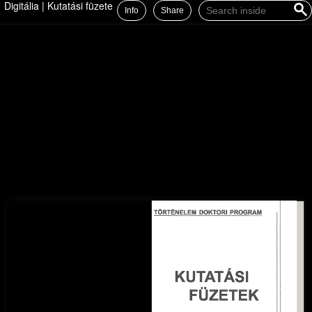
Digitália | Kutatási füzetek 5.
Info
Share