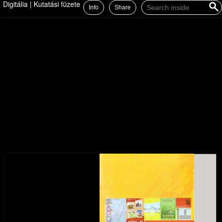
Digitália | Kutatási füzetek 14.
Info
Share