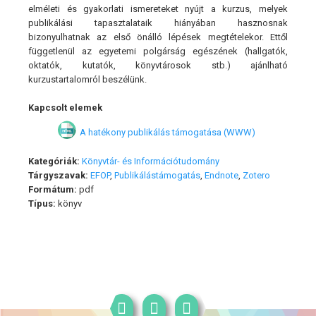
elméleti és gyakorlati ismereteket nyújt a kurzus, melyek
publikálási tapasztalataik hiányában hasznosnak
bizonyulhatnak az első önálló lépések megtételekor. Ettől
függetlenül az egyetemi polgárság egészének (hallgatók,
oktatók, kutatók, könyvtárosok stb.) ajánlható
kurzustartalomról beszélünk.
Kapcsolt elemek
A hatékony publikálás támogatása (WWW)
Kategóriák:
Könyvtár- és Információtudomány
Tárgyszavak:
EFOP
,
Publikálástámogatás
,
Endnote
,
Zotero
Formátum:
pdf
Típus:
könyv