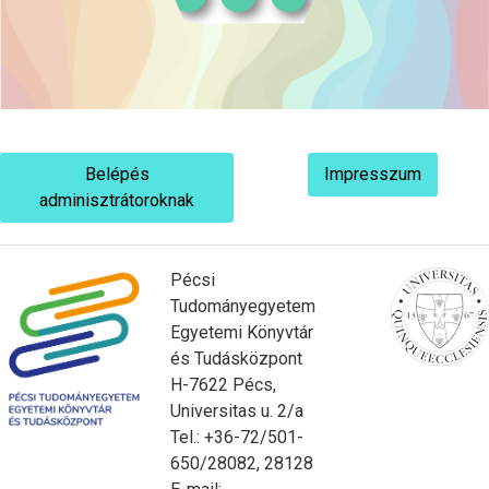
Belépés
Impresszum
adminisztrátoroknak
Pécsi
Tudományegyetem
Egyetemi Könyvtár
és Tudásközpont
H-7622 Pécs,
Universitas u. 2/a
Tel.: +36-72/501-
650/28082, 28128