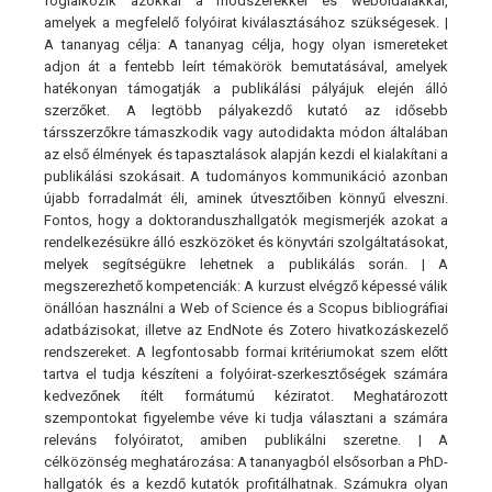
foglalkozik azokkal a módszerekkel és weboldalakkal,
amelyek a megfelelő folyóirat kiválasztásához szükségesek. |
A tananyag célja: A tananyag célja, hogy olyan ismereteket
adjon át a fentebb leírt témakörök bemutatásával, amelyek
hatékonyan támogatják a publikálási pályájuk elején álló
szerzőket. A legtöbb pályakezdő kutató az idősebb
társszerzőkre támaszkodik vagy autodidakta módon általában
az első élmények és tapasztalások alapján kezdi el kialakítani a
publikálási szokásait. A tudományos kommunikáció azonban
újabb forradalmát éli, aminek útvesztőiben könnyű elveszni.
Fontos, hogy a doktoranduszhallgatók megismerjék azokat a
rendelkezésükre álló eszközöket és könyvtári szolgáltatásokat,
melyek segítségükre lehetnek a publikálás során. | A
megszerezhető kompetenciák: A kurzust elvégző képessé válik
önállóan használni a Web of Science és a Scopus bibliográfiai
adatbázisokat, illetve az EndNote és Zotero hivatkozáskezelő
rendszereket. A legfontosabb formai kritériumokat szem előtt
tartva el tudja készíteni a folyóirat-szerkesztőségek számára
kedvezőnek ítélt formátumú kéziratot. Meghatározott
szempontokat figyelembe véve ki tudja választani a számára
releváns folyóiratot, amiben publikálni szeretne. | A
célközönség meghatározása: A tananyagból elsősorban a PhD-
hallgatók és a kezdő kutatók profitálhatnak. Számukra olyan