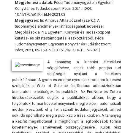
Megjelenési adatok:
Pécsi Tudományegyetem Egyetemi
Könyvtár és Tudásközpont, Pécs, 2021. |
DOI:
10.15170/EKTK-TELN-2021.03
Megjegyzés:
In: Ambrus Attila József (szerk.): A
tudományos eredmények láthatóságának növelése :
Megoldások a PTE Egyetemi Könyvtár és Tudásközpont
kutatás- és oktatástámogatási eszköztárából. Pécsi
Tudományegyetem Egyetemi Könyvtár és Tudásközpont,
Pécs, 2021, 89-159. o. [10.15170/EKTK-TELN-2021]
A tananyag a kutatási életciklust
végigkísérve, annak több pontján tud
segítséget nyújtani a hatékony
publikálásban. A gyors és eredmé-nyes szakirodalom-keresést
szolgálják a Web of Science és Scopus adatbázisokban
bemutatott lehetőségek és praktikák. Az EndNote és Zotero
hivatkozáskezelők segítik a publikálókat abban, hogy a
folyóiratok formai követelményeinek megfelelően, automatizált
módon készítsék el a felhasznált irodalomjegyzéket, amivel
sok idő spórolható meg a publikáció írása közben. A tananyag
a kézirat megalkotását is megkönnyíti a legfontosabb formai
követelmények ismérveinek összegyűjtésével. Külön rész