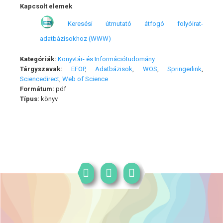
Kapcsolt elemek
Keresési útmutató átfogó folyóirat-
adatbázisokhoz (WWW)
Kategóriák:
Könyvtár- és Információtudomány
Tárgyszavak:
EFOP
,
Adatbázisok
,
WOS
,
Springerlink
,
Sciencedirect
,
Web of Science
Formátum:
pdf
Típus:
könyv