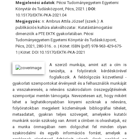
Megjelenési adatok:
Pécsi Tudományegyetem Egyetemi
Könyvtár és Tudásközpont, Pécs, 2021. |
DOI:
10.15170/EKTK-PKA-2021.04
Megjegyzés:
n: Ambrus Attila József (szerk.): A
publikációs kultúra alakváltozatai : Kutatástámogatási
dimenziók a PTE EKTK gyakorlatában. Pécsi
Tudományegyetem Egyetemi Könyvtár és Tudásközpont,
Pécs, 2021, 280-316.. o. | Kötet: ISBN (pdf) 978-963-429-675-
1 | Kötet: DOI 10.15170/EKTK-PKA-2021
A szerző munkája, amint azt a cím is
tanúsítja, a folyóiratok kérdéskörével
foglalkozik. A feldolgozás közvetlenül -
gyakorlati szempontokat érvényesít és a felhasználók munkáját
a visszakeresés, a releváns szakirodalom összegyűjtésének
szempontjai mentén támogatja. Nevezetesen azt, hogy miként
lehet a leghatékonyabban kinyerni azoknak a releváns,
folyóiratokban megjelent közlemények bibliográfiai tételeit,
metaadatait, gyakran teljes szövegeit, amelyekre kutatói
munkánk során szükség van. Amint a címben is olvashatjuk, ez
a munka önmagában nem dolgozhat fel minden olyan
szakirodalmi és egyéb információs forrást, amelyek a