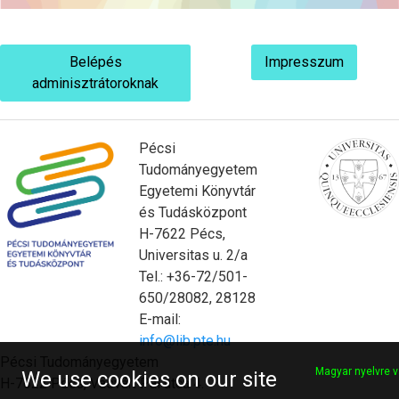
Belépés
Impresszum
adminisztrátoroknak
Pécsi
Tudományegyetem
Egyetemi Könyvtár
és Tudásközpont
H-7622 Pécs,
Universitas u. 2/a
Tel.: +36-72/501-
650/28082, 28128
E-mail:
info@lib.pte.hu
Pécsi Tudományegyetem
Magyar nyelvre v
We use cookies on our site
H-7622 Pécs, Vasvári Pál utca 4.