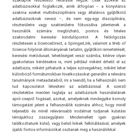
szaklapok részletező feltárását végzik. Csak azokkal az
adatbázisokkal foglalkozik, amik átfogóan – a könyvtáros
szakma ezeket multidiszciplínáris vagy általános gyűjtőkörű
adatbázisoknak nevezi –, és nem egy-egy diszciplínára,
részterületre vagy szakterületre fókuszálva jelentenek a
használók számára megbízható, pontos és hiteles
szakirodalmi keresési kiindulópontot. A feldolgozás
részletesen a ScienceDirect, a SpringerLink, valamint a Web of
Science folyóirat-állományának tartalmi, gyűjtőköri ismertetését,
keresési metódusait, lehetőségeit veszi számba, kitérve olyan
gyakorlatias kérdésekre is, mint például miként érhető el az
adatbázis, miként juthatunk a teljes szövegekhez, miként lehet
különböző formátumokban hivatkozásokat generálni a releváns
tanulmányok metaadataiból, mi a teendő, ha a felhasználó nem
tud kapcsolatot létesíteni az adatbázissal. A szerző
részletekbe menően taglalja az adatbázisok használatának
apró-cseprő fogásait, azokat, amelyeknek mindegyike komoly
támogatást jelent a felhasználók számára ahhoz, hogy minél
teljesebb és minél relevánsabb irodalmat tudjanak kutatási
témájukhoz összegyűjteni. Mindemellett igen gyakran
találkozhatunk külső, vagy belső linkek felkínálásával, amelyek
újabb fontos információkat osztanak meg a használókkal.