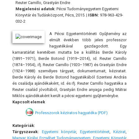
Reuter Camillo, Grastyán Endre
Megjelenési adatok:
Pécsi Tudományegyetem Egyetemi
Könyvtár és Tudásközpont, Pécs, 2015. |
ISBN:
978-963-429-
032-2
A Pécsi Egyetemtörténeti Gyűjtemény az
elmúlt években több jeles professzor
hagyatékával gazdagodott. Egy
kamaratárlat keretében mutatta be a kiállítás Berde Károly
(1891–1971), Berde Botond (1919–2014), id. Reuter Camillo
(1874–1954), ifj. Reuter Camillo (1920–1987) és Grastyán Endre
(1924–1988) személyes tárgyait, dokumentumait, kéziratait.
Berde Károly és Berde Botond hagyatékából Szentesi András
és családja ajándékaként, id. és ifj. Reuter Camillo hagyatéka a
Reuter család jóvoltából, Grastyán Endre anyaga pedig Mátrai
Miklós ajándékaként került a pécsi egyetemi gyűjteménybe.
Kapcsolt elemek
Professzorok kéziratos hagyatéka (PDF)
Kategóriák:
Tárgyszavak:
Egyetemi könyvtár
,
Egyetemtörténet
,
Kézirat
,
Magyar Királyi Erzsébet Tudományegyetem
,
Egyetemi Könyvtár