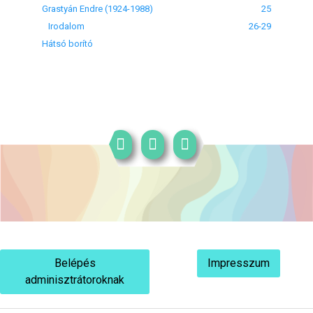
Grastyán Endre (1924-1988)
25
Irodalom
26-29
Hátsó borító
Belépés
Impresszum
adminisztrátoroknak