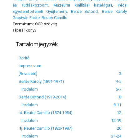
és Tudásközpont
,
Múzeumi kiállítási katalógus
,
Pécsi
Egyetemtörténeti Gyűjtemény
,
Berde Botond
,
Berde Károly
,
Grastyán Endre
,
Reuter Camillo
Formátum:
OCR szöveg
Típus:
könyv
Tartalomjegyzék
Borító
Impresszum
[Bevezető]
3
Berde Károly (1891-1971)
4-5
Irodalom
5-7
Berde Botond (1919-2014)
8
Irodalom
8-11
id. Reuter Camillo (1874-1954)
12
Irodalom
12-19
Ifj. Reuter Camillo (1920-1987)
20
Irodalom
21-24