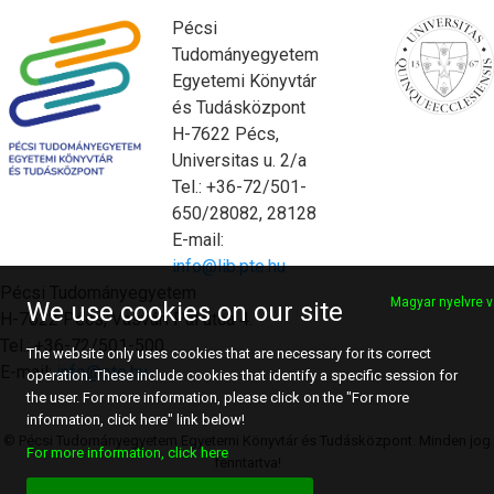
Pécsi
Tudományegyetem
Egyetemi Könyvtár
és Tudásközpont
H-7622 Pécs,
Universitas u. 2/a
Tel.: +36-72/501-
650/28082, 28128
E-mail:
info@lib.pte.hu
Pécsi Tudományegyetem
Magyar nyelvre v
We use cookies on our site
H-7622 Pécs, Vasvári Pál utca 4.
Tel.: +36-72/501-500
The website only uses cookies that are necessary for its correct
E-mail:
info@pte.hu
operation. These include cookies that identify a specific session for
the user. For more information, please click on the "For more
information, click here" link below!
© Pécsi Tudományegyetem Egyetemi Könyvtár és Tudásközpont. Minden jog
For more information, click here
fenntartva!