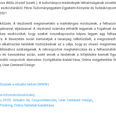
rus Attila József (szerk.): A tudományos eredmények láthatóságának növelé
 eszköztárából. Pécsi Tudományegyetem Egyetemi Könyvtár és Tudásközpont, P
2021
lkitűzés: A résztvevőt megismertetni a marketinges módszerek, a felhaszn
galmaival, eljárásaival. A résztvevő számára érthetők legyenek a fogalmak 
bes eszközöket, hogy ezeket összekapcsolva képes legyen egy felhaszn
re. A Bevezetés során bemutatjuk a tananyag célkitűzését, a megszerez
s alkalmazási területek tisztázásának az a célja, hogy az olvasó megisme
átításához szükségesek. A célcsoportok meghatározása és a felhasználók
sa és bevezetése során, ezért ennek a területnek a kifejtésére kiemelt fi
álói csoportok elemzése; Szolgáltatás kialakí-tása; Online megjelenítési fel
g; User Centered Design.
dszerek a virtuális térben (WWW)
 és Információtudomány
s
,
EFOP
,
Virtuális tér
,
Csoportelemzés
,
User Centered Design
,
Thinking
,
Online felületek kialakítása