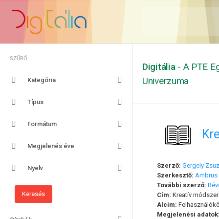
SZŰRŐ
Digitália
- A PTE Eg
Univerzuma
Kategória
Típus
Formátum
Kre
Megjelenés éve
Szerző:
Gergely Zsu
Nyelv
Szerkesztő:
Ambrus 
További szerző:
Rév
Cím:
Kreatív módszere
Alcím:
Felhasználókö
Megjelenési adatok