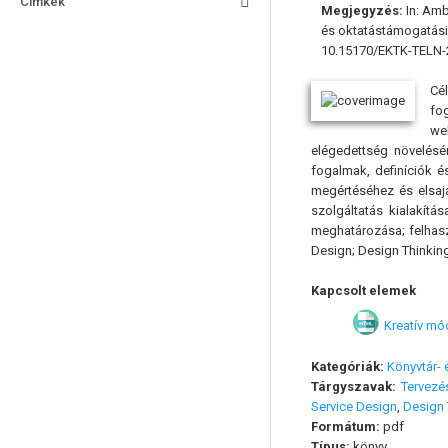
Címkék
Megjegyzés:
In: Amb
és oktatástámogatási
10.15170/EKTK-TELN-
Cé
fo
we
elégedettség növelésé
fogalmak, definíciók é
megértéséhez és elsaj
szolgáltatás kialakítá
meghatározása; felhaszn
Design; Design Thinkin
Kapcsolt elemek
Kreatív mó
Kategóriák:
Könyvtár-
Tárgyszavak:
Tervezé
Service Design
,
Design 
Formátum:
pdf
Típus:
könyv