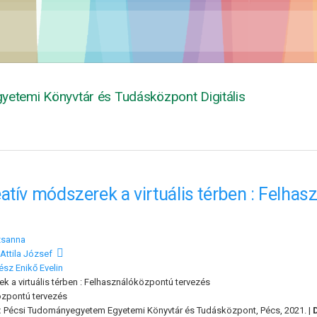
yetemi Könyvtár és Tudásközpont Digitális
atív módszerek a virtuális térben : Felha
zsanna
Attila József
ész Enikő Evelin
k a virtuális térben : Felhasználóközpontú tervezés
zpontú tervezés
:
Pécsi Tudományegyetem Egyetemi Könyvtár és Tudásközpont, Pécs, 2021. |