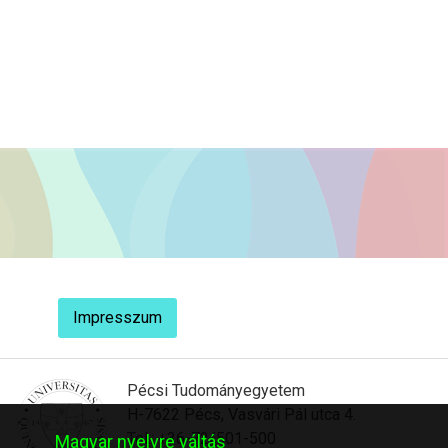
Impresszum
Pécsi Tudományegyetem
H-7622 Pécs, Vasvári Pál utca 4.
Tel.: +36-72/501-500
Magyar nyelvre váltás