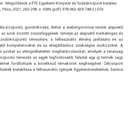
se : Megoldások a PTE Egyetemi Könyvtár és Tudásközpont kutatás-
écs, 2021, 262-298. o. ISBN (pdf) 978-963-429-748-2 | DOI
áló-központú gondolkodás, illetve a webergonómiai terület alapvető
és az azok közötti összefüggések. Ismerje az alapvető marketinges és
álóközpontú tervezésre, a felhasználói élmény javítására és az
hető kompetenciákat és az elsajátításhoz szükséges eszközöket. A
rje azokat az elengedhetetlen meghatározásokat, amelyek a tananyag
özpontú tervezés az egyik legfontosabb feladat egy új termék vagy
gyelmet fordítottunk a következő témakörök segítségével: Célcsoport
ületek kialakítása a felhasználói igények figyelembevételével; Service