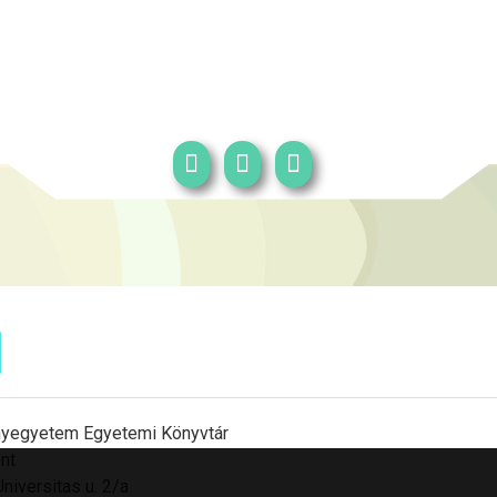
yegyetem Egyetemi Könyvtár
nt
niversitas u. 2/a