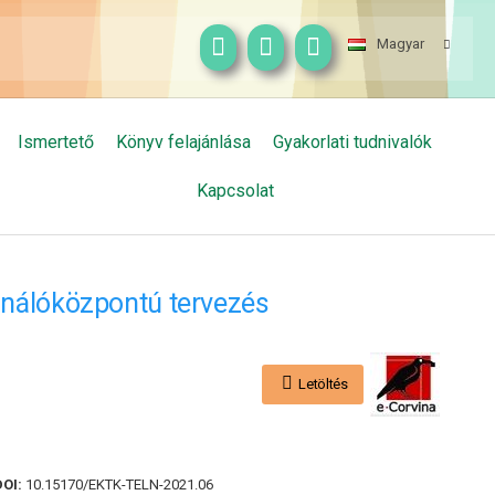
Magyar
Ismertető
Könyv felajánlása
Gyakorlati tudnivalók
Kapcsolat
sználóközpontú tervezés
Letöltés
DOI:
10.15170/EKTK-TELN-2021.06