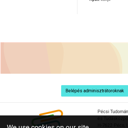
Belépés adminisztrátoroknak
Pécsi Tudomán
és Tudásközpo
H-7622 Pécs, U
We use cookies on our site