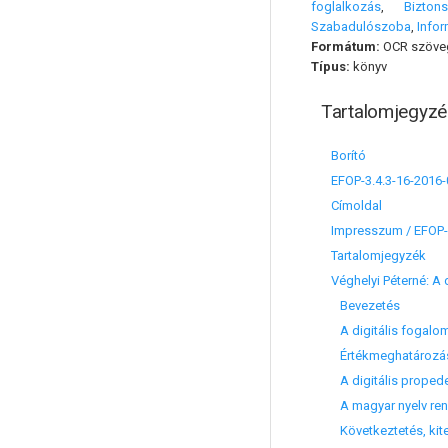
foglalkozás
,
Bizton
Szabadulószoba
,
Info
Formátum:
OCR szöve
Típus:
könyv
Tartalomjegyzé
Borító
EFOP-3.4.3-16-2016
Címoldal
Impresszum / EFOP-
Tartalomjegyzék
Véghelyi Péterné: A
Bevezetés
A digitális fogalom
Értékmeghatározás
A digitális propede
A magyar nyelv ren
Következtetés, kit