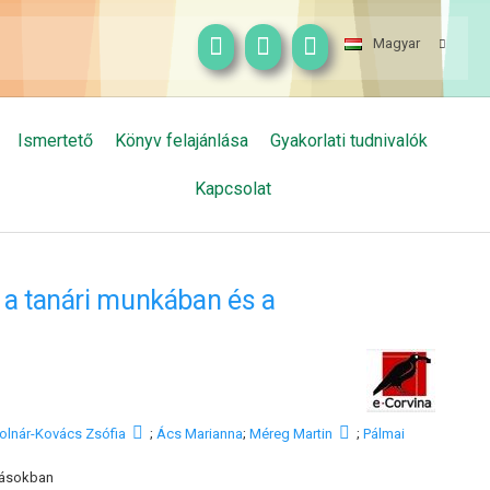
Magyar
Ismertető
Könyv felajánlása
Gyakorlati tudnivalók
Kapcsolat
k a tanári munkában és a
olnár-Kovács Zsófia
;
Ács Marianna
;
Méreg Martin
;
Pálmai
atásokban