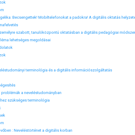
zok
om
lika: Becsengettek! Mobiltelefonokat a padokra! A digitális oktatás helyzete,
mafelvetés
zemélyre szabott, tanulóközpontú oktatásban a digitális pedagógiai módsze
léma lehetséges megoldásai
dolatok
zok
eléstudományi terminológia és a digitális információszolgáltatás
égesítés
i problémák a neveléstudományban
hez szükséges terminológia
k
sek
om
jövőben : Neveléstörténet a digitális korban