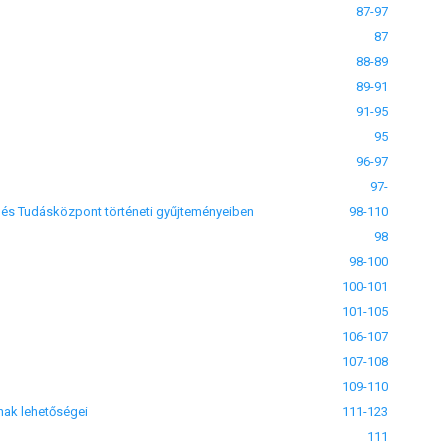
87-97
87
88-89
89-91
91-95
95
96-97
97-
 és Tudásközpont történeti gyűjteményeiben
98-110
98
98-100
100-101
101-105
106-107
107-108
109-110
nak lehetőségei
111-123
111