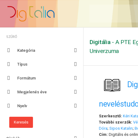
SZŰRŐ
Digitália
- A PTE Eg
Univerzuma
Kategória
Típus
Formátum
Dig
Megjelenés éve
neveléstud
Nyelv
Szerkesztő:
Kéri Kata
További szerzők:
Vé
Dóra
;
Sipos Katalin
;
B
Cím:
Digitális és onl