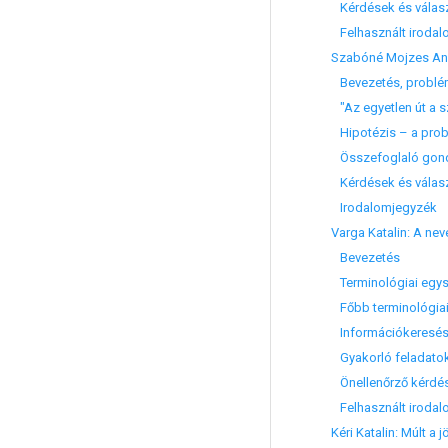
Kérdések és válas
Felhasznált irodal
Szabóné Mojzes Ange
Bevezetés, problé
"Az egyetlen út a s
Hipotézis – a prob
Összefoglaló gon
Kérdések és válas
Irodalomjegyzék
Varga Katalin: A nev
Bevezetés
Terminológiai egys
Főbb terminológia
Információkeresés
Gyakorló feladato
Önellenőrző kérdé
Felhasznált irodal
Kéri Katalin: Múlt a 