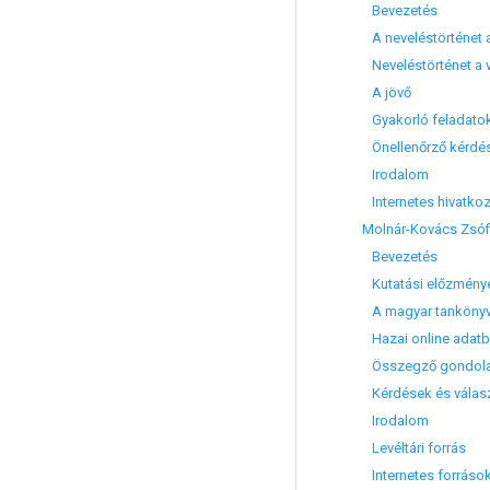
Bevezetés
A neveléstörténet 
Neveléstörténet a vi
A jövő
Gyakorló feladato
Önellenőrző kérdé
Irodalom
Internetes hivatko
Molnár-Kovács Zsófi
Bevezetés
Kutatási előzmény
A magyar tankönyvk
Hazai online adatbáz
Összegző gondol
Kérdések és válas
Irodalom
Levéltári forrás
Internetes forráso