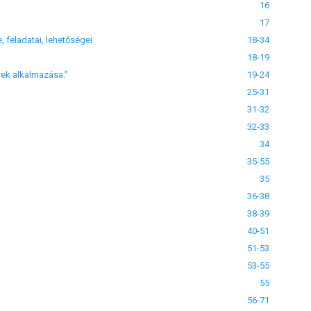
16
17
 feladatai, lehetőségei
18-34
18-19
rek alkalmazása."
19-24
25-31
31-32
32-33
34
35-55
35
36-38
38-39
40-51
51-53
53-55
55
56-71