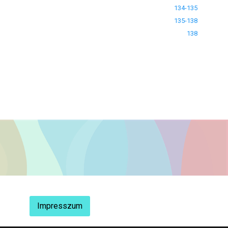
134-135
135-138
138
Impresszum