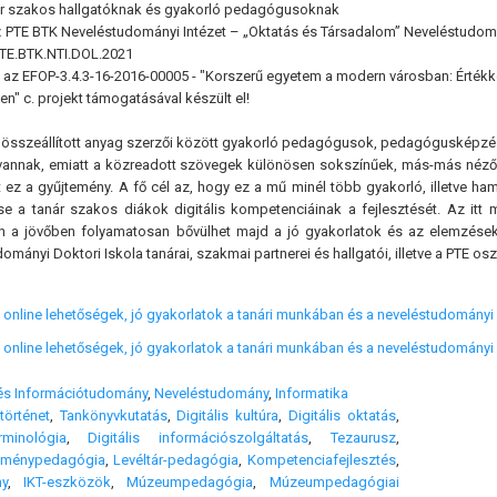
ár szakos hallgatóknak és gyakorló pedagógusoknak
:
PTE BTK Neveléstudományi Intézet – „Oktatás és Társadalom” Neveléstudomán
PTE.BTK.NTI.DOL.2021
 az EFOP-3.4.3-16-2016-00005 - "Korszerű egyetem a modern városban: Értékk
n" c. projekt támogatásával készült el!
 összeállított anyag szerzői között gyakorló pedagógusok, pedagógusképzés
 vannak, emiatt a közreadott szövegek különösen sokszínűek, más-más néző
rt ez a gyűjtemény. A fő cél az, hogy ez a mű minél több gyakorló, illetve 
se a tanár szakos diákok digitális kompetenciáinak a fejlesztését. Az itt m
án a jövőben folyamatosan bővülhet majd a jó gyakorlatok és az elemzések
mányi Doktori Iskola tanárai, szakmai partnerei és hallgatói, illetve a PTE o
és online lehetőségek, jó gyakorlatok a tanári munkában és a neveléstudomá
és online lehetőségek, jó gyakorlatok a tanári munkában és a neveléstudomány
 és Információtudomány
,
Neveléstudomány
,
Informatika
történet
,
Tankönyvkutatás
,
Digitális kultúra
,
Digitális oktatás
,
minológia
,
Digitális információszolgáltatás
,
Tezaurusz
,
lménypedagógia
,
Levéltár-pedagógia
,
Kompetenciafejlesztés
,
ny
,
IKT-eszközök
,
Múzeumpedagógia
,
Múzeumpedagógiai