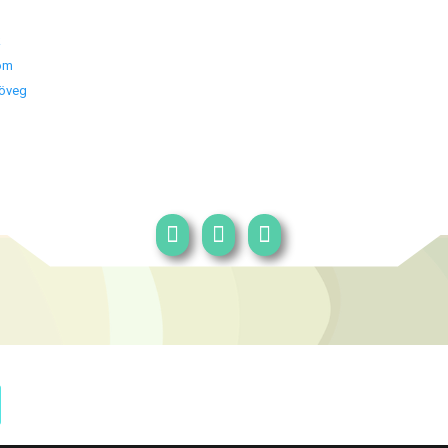
k
om
zöveg