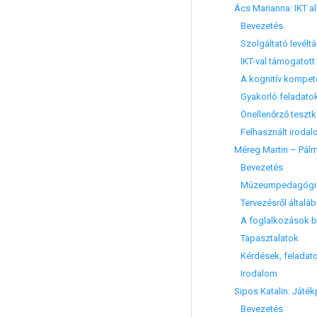
Ács Marianna: IKT a
Bevezetés
Szolgáltató levéltá
IKT-val támogatott t
A kognitív kompeten
Gyakorló feladato
Önellenőrző teszt
Felhasznált irodal
Méreg Martin – Pálm
Bevezetés
Múzeumpedagógiár
Tervezésről általá
A foglalkozások b
Tapasztalatok
Kérdések, feladat
Irodalom
Sipos Katalin: Játé
Bevezetés