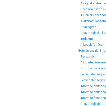
A digitális játékpe
Szabadulószoba kia
A Genially szabadul
A szabadulószoba 
Összegzés
Összefoglaló, elle
Irodalom
A képek forrása
Bottyán László: Inf
Bevezetés
A kibertér értelme
Biztonság a kibert
Fenyegetettség és 
Fenyegetettségek a
Információbiztonság
Információbiztonsá
Információbiztonsá
Összefoglalás