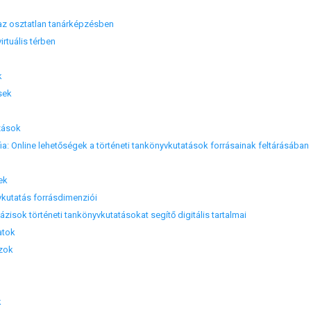
az osztatlan tanárképzésben
rtuális térben
k
sek
zások
a: Online lehetőségek a történeti tankönyvkutatások forrásainak feltárásában
ek
utatás forrásdimenziói
isok történeti tankönyvkutatásokat segítő digitális tartalmai
atok
zok
k