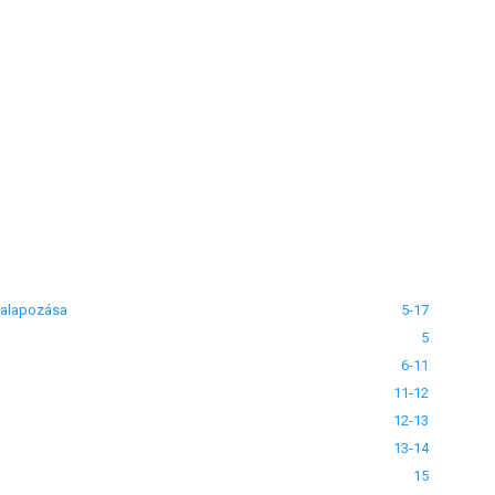
egalapozása
5-17
5
6-11
11-12
12-13
13-14
15