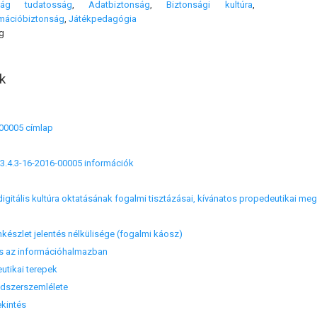
ság tudatosság
,
Adatbiztonság
,
Biztonsági kultúra
,
rmációbiztonság
,
Játékpedagógia
g
k
-00005 címlap
3.4.3-16-2016-00005 információk
 digitális kultúra oktatásának fogalmi tisztázásai, kívánatos propedeutikai m
készlet jelentés nélkülisége (fogalmi káosz)
 az információhalmazban
utikai terepek
dszerszemlélete
ekintés