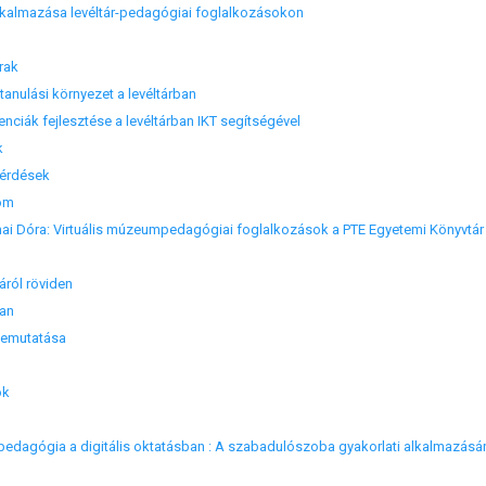
lkalmazása levéltár-pedagógiai foglalkozásokon
rak
anulási környezet a levéltárban
ciák fejlesztése a levéltárban IKT segítségével
k
kérdések
om
ai Dóra: Virtuális múzeumpedagógiai foglalkozások a PTE Egyetemi Könyvtár
ól röviden
ban
emutatása
ok
kpedagógia a digitális oktatásban : A szabadulószoba gyakorlati alkalmazásá