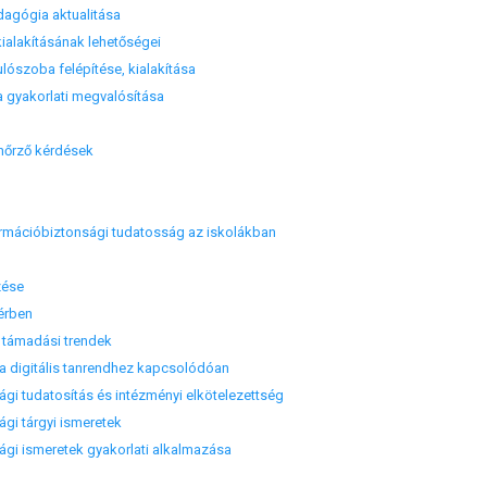
dagógia aktualitása
lakításának lehetőségei
ószoba felépítése, kialakítása
gyakorlati megvalósítása
nőrző kérdések
ormációbiztonsági tudatosság az iskolákban
zése
érben
támadási trendek
 digitális tanrendhez kapcsolódóan
i tudatosítás és intézményi elkötelezettség
gi tárgyi ismeretek
gi ismeretek gyakorlati alkalmazása