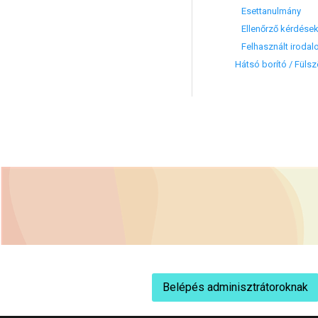
Esettanulmány
Ellenőrző kérdése
Felhasznált irodal
Hátsó borító / Füls
Belépés adminisztrátoroknak