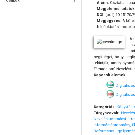
Címkék
Alcím:
Osztatlan tan
Megjelenési adatok
DOI:
(pdf) 10.15170/
Megjegyzés:
A kötet
felsőoktatási modellbe
Az
is
ta
segítséget, hogy segít
tekintjük, amely nyom
Társadalom” Neveléstudo
Kapcsolt elemek
Digitális 
Digitális 
Kategóriák:
Könyvtár-
Tárgyszavak:
Nevelés
Neveléstudományi ter
Információtudomány
,
É
Református gyűjtemé