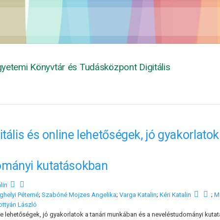
yetemi Könyvtár és Tudásközpont Digitális
itális és online lehetőségek, jó gyakorlato
ományi kutatásokban
lin
ghelyi Péterné
;
Szabóné Mojzes Angelika
;
Varga Katalin
;
Kéri Katalin
;
M
ottyán László
ine lehetőségek, jó gyakorlatok a tanári munkában és a neveléstudományi kut