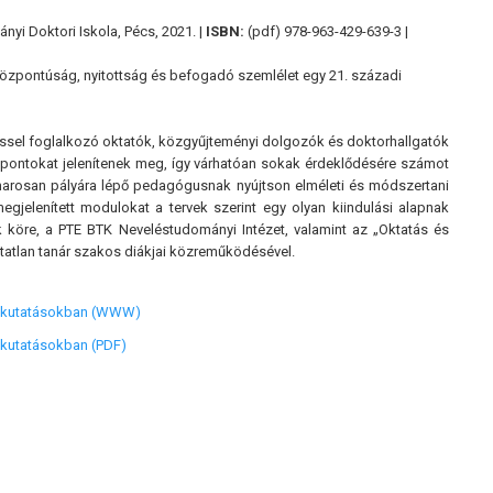
yi Doktori Iskola, Pécs, 2021. |
ISBN:
(pdf) 978-963-429-639-3 |
özpontúság, nyitottság és befogadó szemlélet egy 21. századi
sel foglalkozó oktatók, közgyűjteményi dolgozók és doktorhallgatók
pontokat jelenítenek meg, így várhatóan sokak érdeklődésére számot
hamarosan pályára lépő pedagógusnak nyújtson elméleti és módszertani
egjelenített modulokat a tervek szerint egy olyan kiindulási alapnak
 köre, a PTE BTK Neveléstudományi Intézet, valamint az „Oktatás és
sztatlan tanár szakos diákjai közreműködésével.
nyi kutatásokban (WWW)
i kutatásokban (PDF)