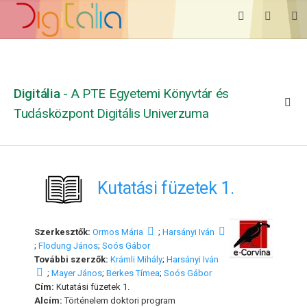
Digitália
- A PTE Egyetemi Könyvtár és
Tudásközpont Digitális Univerzuma
Kutatási füzetek 1.
Szerkesztők:
Ormos Mária
;
Harsányi Iván
;
Flodung János
;
Soós Gábor
További szerzők:
Krámli Mihály
;
Harsányi Iván
;
Mayer János
;
Berkes Tímea
;
Soós Gábor
Cím:
Kutatási füzetek 1.
Alcím:
Történelem doktori program