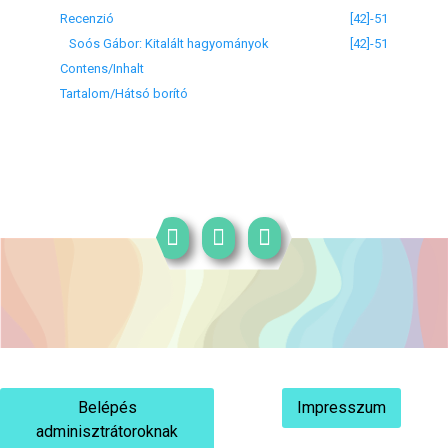
Recenzió
[42]-51
Soós Gábor: Kitalált hagyományok
[42]-51
Contens/Inhalt
Tartalom/Hátsó borító
Belépés
Impresszum
adminisztrátoroknak