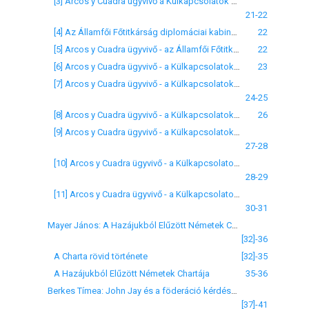
[3] Arcos y Cuadra ügyvivő a Külkapcsolatok Titkárának
21-22
[4] Az Államfői Főtitkárság diplomáciai kabinetirodájának vezetője - Arcos y Cuadra ügyvivőnek
22
[5] Arcos y Cuadra ügyvivő - az Államfői Főtitkárság vezetőjének
22
[6] Arcos y Cuadra ügyvivő - a Külkapcsolatok Titkárának
23
[7] Arcos y Cuadra ügyvivő - a Külkapcsolatok Titkárának
24-25
[8] Arcos y Cuadra ügyvivő - a Külkapcsolatok Titkárának
26
[9] Arcos y Cuadra ügyvivő - a Külkapcsolatok Titkárának
27-28
[10] Arcos y Cuadra ügyvivő - a Külkapcsolatok Titkárának
28-29
[11] Arcos y Cuadra ügyvivő - a Külkapcsolatok Titkárának
30-31
Mayer János: A Hazájukból Elűzött Németek Chartája
[32]-36
A Charta rövid története
[32]-35
A Hazájukból Elűzött Németek Chartája
35-36
Berkes Tímea: John Jay és a föderáció kérdése (Federalist No.2.)
[37]-41