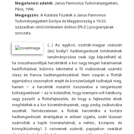
Megjelenési adatok:
Janus Pannonius Tudományegyetem,
Pécs, 1996.
Megjegyzés:
A Kutatási Füzetek a Janus Pannonius
Tudományegyetem Európa és Magyarország a 19-20.
században című történelem doktori (Ph.D.) programjának
sorozata.
(...) Az egykori, osztrák-magyar császári
(és) királyi1 haditengerészet történetének
tanulmányozása csak úgy képzelhető el,
ha összehasonlítjuk harcértékét a kor nagy tengeri hatalmainak
hadiflottáiéval, különös tekintettel a fő riválisoknak számító
olasz és francia haditengerészetével. Nem csupán a flották
egymáshoz viszonyított erejét és korszerűségét tudhatjuk meg,
hanem — a harcérték mutatóit összevetve a tengerészeti
költségvetéssel — az is kiderülhet, hogy mennyire volt hatékony,
vagy pazarló a flottafejlesztés, és hogy a fejlesztési elvek
megfeleltek-e a kor követelményeinek, vagy pedig zsákutcába
vezettek. Természetesen a flották harcértéke a kortárs
haditengerészeti stratégákat is erősen izgatta, ezért lázasan
számolták a hajók tonnatartalmát, a nehéz-, közepes- és
könnyűtüzérség1 2 csöveinek számát; papijaikon csatákat