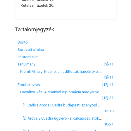
Kutatási füzetek 20.
Tartalomjegyzék
Borító
Sorozati címlap
Impresszum
Tanulmány
[3]-11
Krámli Mihály: Kísérlet a hadiflották harcértékét meghatározó módszer kidolgozására (1861-1918)
[3]-11
Forrásközlés
[12]-41
Harsányi Iván: A spanyol diplomácia magyar vonatkozású dokumentumaiból I. (1936-1937)
[12]-31
[1] Carlos Arcos Cuadra budapesti spanyopl ügyvivő - burgosi junta elnökének
15-18
[2] Arcos y Cuadra ügyvivő - a Külkapcsolatok Titkárának
18-21