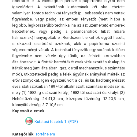
döntöttek el. A valóságban persze a papírforma olykor nem
igazolódott. A számítások kudarcának két oka lehetett:
valamilyen fontos technikai tényezőt (pl. sebesség) nem vettek
figyelembe, vagy pedig az emberi tényezőt (mert hiába a
legjobb, legkorszerűbb technika, ha az azt üzemeltető emberek
képzetlenek, vagy pedig a parancsnokok hibát hibára
halmoznak) hanyagolták el. Rendszerint e két ok együtt hatott,
s okozott csalódást azoknak, akik a papírforma szerinti
végeredményt várták. A technikai tényezők egy sorának kellően
figyelembe nem vétele úgy tűnik, az érintett korszakban
általános volt. A flották harcértékét csak vízkiszorításuk alapján
ítélték meg (ami általában igaz, de túl mechanisztikus számítási
mód), ütközeteknél pedig a felek ágyúinak arányával mérték az
erőviszonyokat. Igen egyszerű volt a cs. és kir. haditengerészet
éves statisztikáiban 1897-től alkalmazott számítási módszer is,
mely (1) 1882-ig császári-királyi, 1882-től császári és királyi. (2)
Nehéztüzérség: 24-41,3 cm, közepes tüzérség: 12-20,3 cm,
könnyűtüzérség: 3,7-10,5 cm.
Kapcsolt elemek
Kutatási füzetek 1. (PDF)
Kategóriák:
Történelem