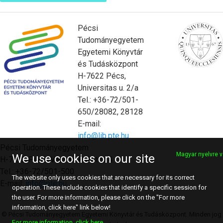
Pécsi
Tudományegyetem
Egyetemi Könyvtár
és Tudásközpont
H-7622 Pécs,
Universitas u. 2/a
Tel.: +36-72/501-
650/28082, 28128
E-mail:
info@lib.pte.hu
Pécsi Tudományegyetem
Magyar nyelvre v
We use cookies on our site
H-7622 Pécs, Vasvári Pál utca 4.
Tel.: +36-72/501-500
The website only uses cookies that are necessary for its correct
E-mail:
info@pte.hu
operation. These include cookies that identify a specific session for
the user. For more information, please click on the "For more
information, click here" link below!
© Pécsi Tudományegyetem Egyetemi Könyvtár és Tudásközpont. Minden jog
For more information, click here