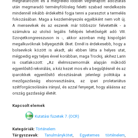
meghatározott és a megfelelő időben végrehajtott adóztatás
után megmaradó terményfölösleg feletti szabad rendelkezés
mindennél inkább érdekeltté fogja tenni a parasztot a termelés
fokozásában. Maga a kezdeményezés egyébként nem volt új.
A mensevikek és az eszerek már többször felvetették - a
számukra az utolsó legális fellépés lehetőségét adó VIII.
Szovjetkongresszuson is -, akkor azonban még kispolgári
megalkuvóknak bélyegezték őket. Ennél is érdekesebb, hogy a
bolsevikok között is akadt, aki ebben látta a helyes utat,
mégpedig egy teljes évvel korábban, maga Trockij, akihez Larin
is csatlakozott: „Az élelmiszernormák alapján működő
egyenlősítő rekvirálás, a kéz kezet mos elv a begyűjtésnél és az
iparcikkek egyenlősítő elosztásának jelenlegi politikája a
mezőgazdaság elsorvasztására, az ipari proletariátus
szétforgácsolására irányul, és azzal fenyeget, hogy aláássa az
ország gazdasági életét.
Kapcsolt elemek
Kutatási füzetek 7. (OCR)
Kategóriák:
Történelem
Tárgyszavak:
Tanulmánykötet
,
Egyetemes történelem
,