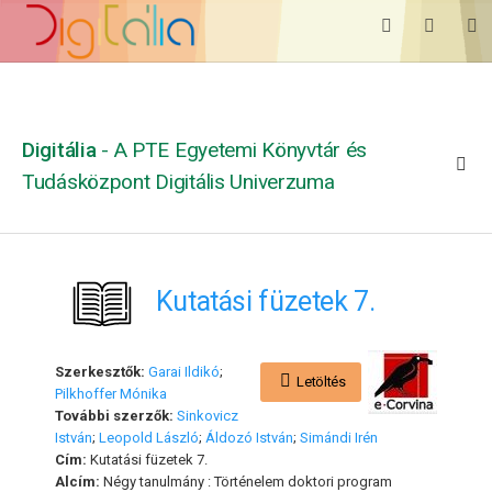
Digitália
- A PTE Egyetemi Könyvtár és
Tudásközpont Digitális Univerzuma
Kutatási füzetek 7.
Szerkesztők:
Garai Ildikó
;
Letöltés
Pilkhoffer Mónika
További szerzők:
Sinkovicz
István
;
Leopold László
;
Áldozó István
;
Simándi Irén
Cím:
Kutatási füzetek 7.
Alcím:
Négy tanulmány : Történelem doktori program