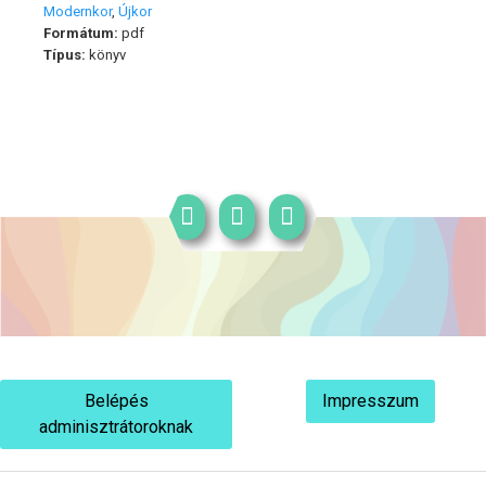
Modernkor
,
Újkor
Formátum:
pdf
Típus:
könyv
Belépés
Impresszum
adminisztrátoroknak