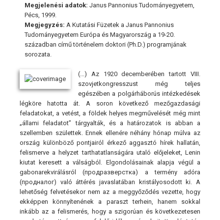
Megjelenési adatok:
Janus Pannonius Tudományegyetem,
Pécs, 1999.
Megjegyzés:
A Kutatási Füzetek a Janus Pannonius
Tudományegyetem Európa és Magyarország a 19-20.
században című történelem doktori (Ph.D.) programjának
sorozata.
(...) Az 1920 decemberében tartott VIII.
szovjetkongresszust még teljes
egészében a polgárháborús intézkedések
légköre hatotta át. A soron következő mezőgazdasági
feladatokat, a vetést, a földek helyes megművelését még mint
„állami feladatot” tárgyalták, és a határozatok is abban a
szellemben születtek. Ennek ellenére néhány hónap múlva az
ország különböző pontjairól érkező aggasztó hírek hallatán,
felismerve a helyzet tarthatatlanságára utaló előjeleket, Lenin
kiutat keresett a válságból. Elgondolásainak alapja végül a
gabonarekvirálásról (продразверстка) a termény adóra
(продналог) való áttérés javaslatában kristályosodott ki. A
lehetőség felvetésekor nem az a meggyőződés vezette, hogy
ekképpen könnyítenének a paraszt terhein, hanem sokkal
inkább az a felismerés, hogy a szigorúan és következetesen