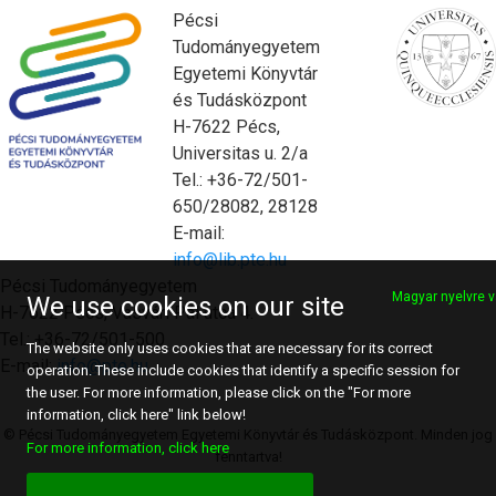
Pécsi
Tudományegyetem
Egyetemi Könyvtár
és Tudásközpont
H-7622 Pécs,
Universitas u. 2/a
Tel.: +36-72/501-
650/28082, 28128
E-mail:
info@lib.pte.hu
Pécsi Tudományegyetem
Magyar nyelvre v
We use cookies on our site
H-7622 Pécs, Vasvári Pál utca 4.
Tel.: +36-72/501-500
The website only uses cookies that are necessary for its correct
E-mail:
info@pte.hu
operation. These include cookies that identify a specific session for
the user. For more information, please click on the "For more
information, click here" link below!
© Pécsi Tudományegyetem Egyetemi Könyvtár és Tudásközpont. Minden jog
For more information, click here
fenntartva!