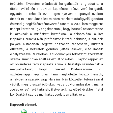
területén. Élvezetes előadásait hallgathatták a graduális, a
diplomaváltó és a doktori képzésben részt vevő hallgatók
egyaránt, s tehették ezt idegen nyelven a spanyol szakos
diákok is, s sokuknak lett minden részletre odafigyelő, gondos
és mindig segítőkész témavezető tanára. A 2000-ben megjelent
ünnepi kötetben úgy fogalmaztunk, hogy hosszú névsort tenne
ki azoknak a minősített kutatóknak a felsorolása, akiket
inspirált Harsányi Iván professzor kutatói habitusa, s akiknek
pályára állításában segített hozzáértő tanácsaival, kutatási
ötleteivel, a kéziratok gondos „átfésülésével", első írásaik
elhelyezésével. S valóban, a tudományos fokozatot szerzettek
száma ismét növekedett az elmúlt öt évben. Tulajdonképpen ez
az örvendetes tény inspirálta annak a tisztelgő szándéknak a
megvalósítását, hogy ünnepelt Professzorunk 75.
születésnapján egy olyan tanulmánykötettel köszönthessük,
amelyben a szerzők vagy Harsányi Iván közvetlen tutorálásával
védték meg disszertációjukat, vagy doktoranduszként már a
„célegyenes" felé tartanak, illetve akik az előző években fiatal
kollégaként szoros munkakapcsolatban álltak vele.
Kapcsolt elemek