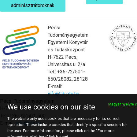
adminisztrátoroknak
Pécsi
Tudományegyetem
Egyetemi Könyvtár
és Tudásközpont
H-7622 Pécs,
Universitas u. 2/a
Tel.: +36-72/501-
650/28082, 28128
E-mail:
info@lib.pte.hu
Pécsi Tudományegyetem
Magyar nyelvre v
We use cookies on our site
H-7622 Pécs, Vasvári Pál utca 4.
Tel.: +36-72/501-500
The website only uses cookies that are necessary for its correct
E-mail:
info@pte.hu
operation. These include cookies that identify a specific session for
the user. For more information, please click on the "For more
information, click here" link below!