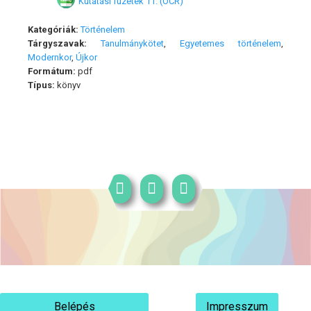
Kutatási füzetek 11. (OCR)
Kategóriák:
Történelem
Tárgyszavak:
Tanulmánykötet
,
Egyetemes történelem
,
Modernkor
,
Újkor
Formátum:
pdf
Típus:
könyv
Belépés
Impresszum