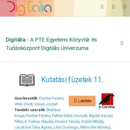
Digitália
- A PTE Egyetemi Könyvtár és
Tudásközpont Digitális Univerzuma
Kutatási füzetek 11.
Szerkesztők:
Fischer Ferenc
;
Letöltés
Vitári Zsolt
;
Vonyó József
További szerzők:
Bruhács
Kinga
;
Fischer Ferenc
;
Fellner Máté
;
Homyák Árpád
;
Kaczor
Péter
;
K. Farkas Claudia
;
Kovács Tamás
;
Krámli Mihály
;
Laczkóné Тuka Ágnes
;
Lilón Domingo
;
Pilkhoffer Mónika
;