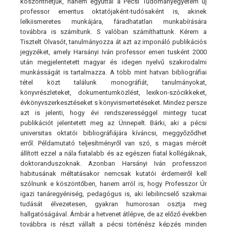
köszönthetjük, hanem egyúttal a Pécsi Tudományegyetem új
professor emeritus oktatójaként-tudósaként is, akinek
lelkiismeretes munkájára, fáradhatatlan munkabírására
továbbra is számítunk. S valóban számíthattunk. Kérem a
Tisztelt Olvasót, tanulmányozza át azt az imponáló publikációs
jegyzéket, amely Harsányi Iván professor emeri tusként 2000
után megjelentetett magyar és idegen nyelvű szakirodalmi
munkásságát is tartalmazza. A több mint hatvan bibliográfiai
tétel közt találunk monográfiát, tanulmányokat,
könyvrészleteket, dokumentumközlést, lexikon-szócikkeket,
évkönyvszerkesztéseket s könyvismertetéseket. Mindez persze
azt is jelenti, hogy évi rendszerességgel mintegy tucat
publikációt jelentetett meg az Ünnepelt. Bárki, aki a pécsi
universitas oktatói bibliográfiájára kíváncsi, meggyőződhet
erről. Példamutató teljesítményről van szó, s magas mércét
állított ezzel a nála fiatalabb és az egészen fiatal kollégáknak,
doktoranduszoknak. Azonban Harsányi Iván professzori
habitusának méltatásakor nemcsak kutatói érdemeiről kell
szólnunk e köszöntőben, hanem arról is, hogy Professzor Úr
igazi tanáregyéniség, pedagógus is, aki lebilincselő szakmai
tudását élvezetesen, gyakran humorosan osztja meg
hallgatóságával. Ámbár a hetvenet átlépve, de az előző években
továbbra is részt vállalt a pécsi történész képzés minden