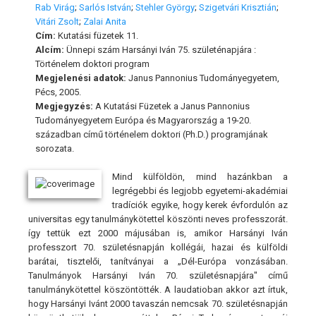
Rab Virág
;
Sarlós István
;
Stehler György
;
Szigetvári Krisztián
;
Vitári Zsolt
;
Zalai Anita
Cím:
Kutatási füzetek 11.
Alcím:
Ünnepi szám Harsányi Iván 75. születénapjára :
Történelem doktori program
Megjelenési adatok:
Janus Pannonius Tudományegyetem,
Pécs, 2005.
Megjegyzés:
A Kutatási Füzetek a Janus Pannonius
Tudományegyetem Európa és Magyarország a 19-20.
században című történelem doktori (Ph.D.) programjának
sorozata.
Mind külföldön, mind hazánkban a
legrégebbi és legjobb egyetemi-akadémiai
tradíciók egyike, hogy kerek évfordulón az
universitas egy tanulmánykötettel köszönti neves professzorát.
így tettük ezt 2000 májusában is, amikor Harsányi Iván
professzort 70. születésnapján kollégái, hazai és külföldi
barátai, tisztelői, tanítványai a „Dél-Európa vonzásában.
Tanulmányok Harsányi Iván 70. születésnapjára" című
tanulmánykötettel köszöntötték. A laudatioban akkor azt írtuk,
hogy Harsányi Ivánt 2000 tavaszán nemcsak 70. születésnapján