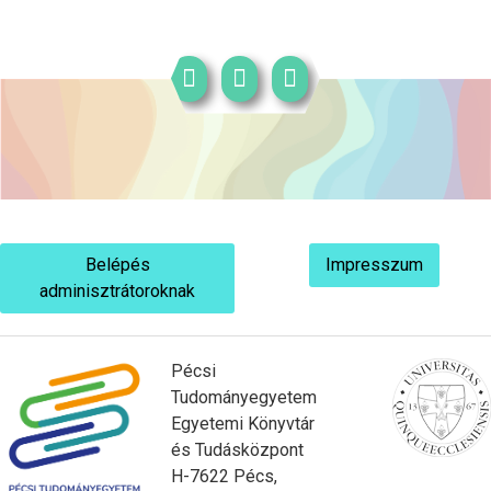
Belépés
Impresszum
adminisztrátoroknak
Pécsi
Tudományegyetem
Egyetemi Könyvtár
és Tudásközpont
H-7622 Pécs,