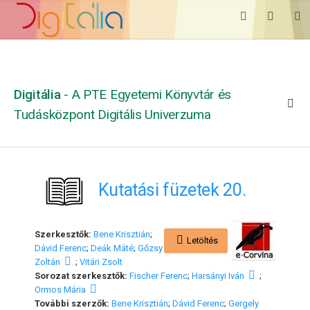
Digitália
- A PTE Egyetemi Könyvtár és
Tudásközpont Digitális Univerzuma
Kutatási füzetek 20.
Szerkesztők:
Bene Krisztián
;
Letöltés
Dávid Ferenc
;
Deák Máté
;
Gőzsy
Zoltán
;
Vitári Zsolt
Sorozat szerkesztők:
Fischer Ferenc
;
Harsányi Iván
;
Ormos Mária
További szerzők:
Bene Krisztián
;
Dávid Ferenc
;
Gergely