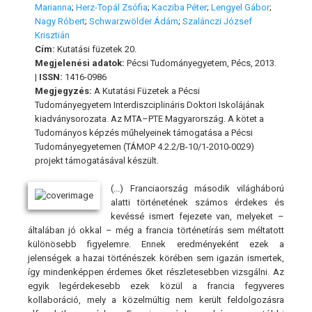
Marianna
;
Herz-Topál Zsófia
;
Kacziba Péter
;
Lengyel Gábor
;
Nagy Róbert
;
Schwarzwölder Ádám
;
Szalánczi József
Krisztián
Cím:
Kutatási füzetek 20.
Megjelenési adatok:
Pécsi Tudományegyetem, Pécs, 2013.
|
ISSN:
1416-0986
Megjegyzés:
A Kutatási Füzetek a Pécsi
Tudományegyetem Interdiszciplináris Doktori Iskolájának
kiadványsorozata. Az MTA–PTE Magyarország. A kötet a
Tudományos képzés műhelyeinek támogatása a Pécsi
Tudományegyetemen (TÁMOP 4.2.2/B-10/1-2010-0029)
projekt támogatásával készült.
(...) Franciaország második világháború
alatti történetének számos érdekes és
kevéssé ismert fejezete van, melyeket –
általában jó okkal – még a francia történetírás sem méltatott
különösebb figyelemre. Ennek eredményeként ezek a
jelenségek a hazai történészek körében sem igazán ismertek,
így mindenképpen érdemes őket részletesebben vizsgálni. Az
egyik legérdekesebb ezek közül a francia fegyveres
kollaboráció, mely a közelmúltig nem került feldolgozásra