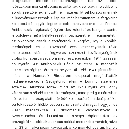
elfogulatlan módon Franciaországban, bár az utóbbi
időszakban már ez utóbbira is történtek kísérletek, melyekben e
sorok szerzőjének is jutott némi szerep. Mivel korábban ennek
a kiadványsorozatnak a lapjain már bemutattam a fegyveres
kollaboráció egyik legismertebb szervezetének, a Francia
Antibolsevik Légiónak (Légion des volontaires français contre
le bolchevisme) a keletkezését, most szeretném megismertetni
az olvasókat ennek a történetnek a végével, így a korábbi
eredmények és a közbeeső évek eseményeinek rövid
ismertetése után a fegyveres szervezet tevékenységének
utolsó hónapjait vizsgálom meg részletesebben 1944 tavaszán
és nyarán. Az Antibolsevik Légió születése A megszállt
Franciaországban érdekes helyzet állt elő 1941 júniusában,
miután a Harmadik Birodalom csapatai megindították
hadműveleteiket a Szovjetunió ellen. A kommunistaellenes
érzelmek felszínre törtek mind az 1940 nyara óta Vichy
városában székelő francia kormányzat, mind pedig a Párizsban
német fennhatóság alatt működő kollaborációt hirdető politikai
pártok részéről. Előbbi csupán arra szánta el magát, hogy június
30-án megszakítsa a diplomáciai kapcsolatokat a
Szovjetunióval és kiutasítsa a szovjet diplomatákat az
országból,4 utóbbiak azonban sokkal messzebb mentek, mivel
már 23-án nyilvánosan követelték a kormánytól egy ún. francia