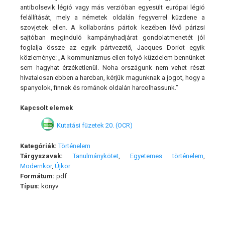
antibolsevik légió vagy más verzióban egyesült európai légió
felállítását, mely a németek oldalán fegyverrel küzdene a
szovjetek ellen. A kollaboráns pártok kezében lévő párizsi
sajtóban meginduló kampányhadjárat gondolatmenetét jól
foglalja össze az egyik pártvezető, Jacques Doriot egyik
közleménye: „A kommunizmus ellen folyó küzdelem bennünket
sem hagyhat érzéketlenül. Noha országunk nem vehet részt
hivatalosan ebben a harcban, kérjük magunknak a jogot, hogy a
spanyolok, finnek és románok oldalán harcolhassunk.”
Kapcsolt elemek
Kutatási füzetek 20. (OCR)
Kategóriák:
Történelem
Tárgyszavak:
Tanulmánykötet
,
Egyetemes történelem
,
Modernkor
,
Újkor
Formátum:
pdf
Típus:
könyv