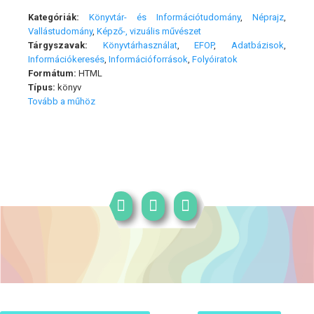
Kategóriák:
Könyvtár- és Információtudomány
,
Néprajz
,
Vallástudomány
,
Képző-, vizuális művészet
Tárgyszavak:
Könyvtárhasználat
,
EFOP
,
Adatbázisok
,
Információkeresés
,
Információforrások
,
Folyóiratok
Formátum:
HTML
Típus:
könyv
Tovább a műhöz