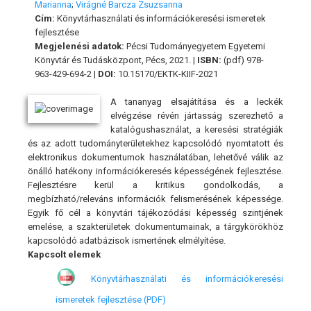
Marianna
;
Virágné Barcza Zsuzsanna
Cím:
Könyvtárhasználati és információkeresési ismeretek
fejlesztése
Megjelenési adatok:
Pécsi Tudományegyetem Egyetemi
Könyvtár és Tudásközpont, Pécs, 2021. |
ISBN:
(pdf) 978-
963-429-694-2 |
DOI:
10.15170/EKTK-KIIF-2021
A tananyag elsajátítása és a leckék
elvégzése révén jártasság szerezhető a
katalógushasználat, a keresési stratégiák
és az adott tudományterületekhez kapcsolódó nyomtatott és
elektronikus dokumentumok használatában, lehetővé válik az
önálló hatékony információkeresés képességének fejlesztése.
Fejlesztésre kerül a kritikus gondolkodás, a
megbízható/releváns információk felismerésének képessége.
Egyik fő cél a könyvtári tájékozódási képesség szintjének
emelése, a szakterületek dokumentumainak, a tárgykörökhöz
kapcsolódó adatbázisok ismertének elmélyítése.
Kapcsolt elemek
Könyvtárhasználati és információkeresési
ismeretek fejlesztése (PDF)