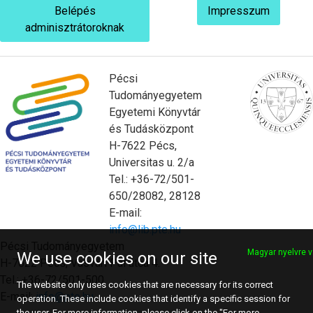
Belépés
Impresszum
adminisztrátoroknak
Pécsi
Tudományegyetem
Egyetemi Könyvtár
és Tudásközpont
H-7622 Pécs,
Universitas u. 2/a
Tel.: +36-72/501-
650/28082, 28128
E-mail:
info@lib.pte.hu
Pécsi Tudományegyetem
Magyar nyelvre v
We use cookies on our site
H-7622 Pécs, Vasvári Pál utca 4.
Tel.: +36-72/501-500
The website only uses cookies that are necessary for its correct
E-mail:
info@pte.hu
operation. These include cookies that identify a specific session for
the user. For more information, please click on the "For more