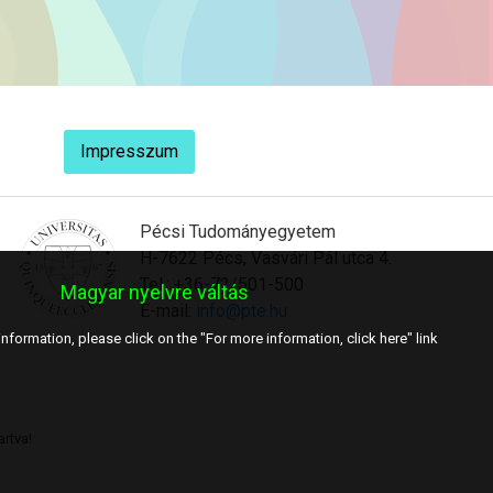
Impresszum
Pécsi Tudományegyetem
H-7622 Pécs, Vasvári Pál utca 4.
Tel.: +36-72/501-500
Magyar nyelvre váltás
E-mail:
info@pte.hu
nformation, please click on the "For more information, click here" link
rtva!