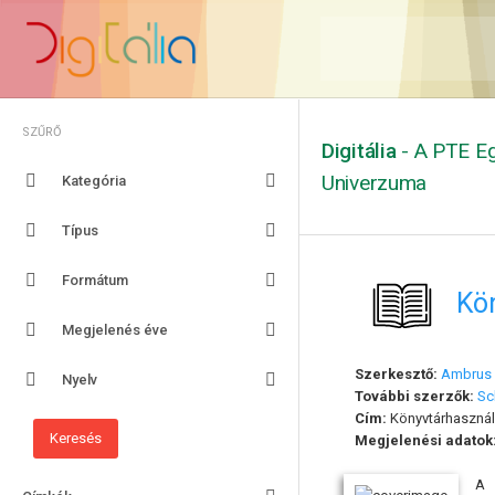
SZŰRŐ
Digitália
- A PTE Eg
Univerzuma
Kategória
Típus
Formátum
Kön
Megjelenés éve
Szerkesztő:
Ambrus 
Nyelv
További szerzők:
Sc
Cím:
Könyvtárhasznála
Megjelenési adatok
A 