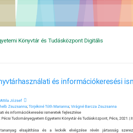
yetemi Könyvtár és Tudásközpont Digitális
yvtárhasználati és információkeresési is
Attila József
helb Zsuzsanna
;
Törjékiné Tóth Marianna
;
Virágné Barcza Zsuzsanna
ti és információkeresési ismeretek fejlesztése
:
Pécsi Tudományegyetem Egyetemi Könyvtár és Tudásközpont, Pécs, 2021. |
tananyag elsajátítása és a leckék elvégzése révén jártasság szerez