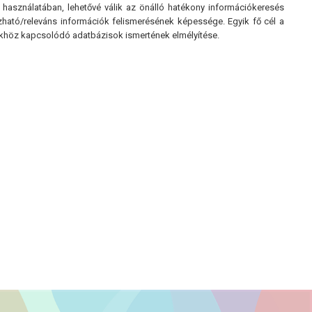
asználatában, lehetővé válik az önálló hatékony információkeresés
zható/releváns információk felismerésének képessége. Egyik fő cél a
ökhöz kapcsolódó adatbázisok ismertének elmélyítése.