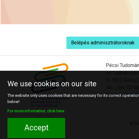
Belépés adminisztrátoroknak
Pécsi Tudomán
és Tudásközpo
H-7622 Pécs, U
We use cookies on our site
Tel.: +36-72/
E-mail:
info@lib
The website only uses cookies that are necessary for its correct operation.
below!
For more information, click here
© Pé
Accept