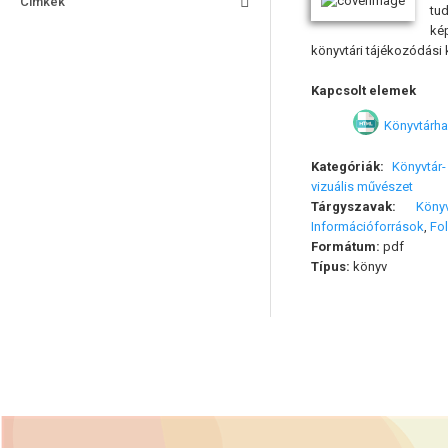
Címkék
tu
ké
könyvtári tájékozódási
Kapcsolt elemek
Könyvtárha
Kategóriák:
Könyvtár
vizuális művészet
Tárgyszavak:
Könyv
Információforrások
,
Fol
Formátum:
pdf
Típus:
könyv