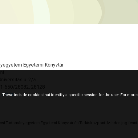
yegyetem Egyetemi Könyvtár
nt
niversitas u. 2/a
501-650/28082, 28128
.pte.hu
 These include cookies that identify a specific session for the user. For more i
csi Tudományegyetem Egyetemi Könyvtár és Tudásközpont. Minden jog fennta