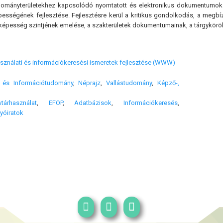
dományterületekhez kapcsolódó nyomtatott és elektronikus dokumentumok h
pességének fejlesztése. Fejlesztésre kerül a kritikus gondolkodás, a megbí
 képesség szintjének emelése, a szakterületek dokumentumainak, a tárgykör
sználati és információkeresési ismeretek fejlesztése (WWW)
- és Információtudomány
,
Néprajz
,
Vallástudomány
,
Képző-,
tárhasználat
,
EFOP
,
Adatbázisok
,
Információkeresés
,
yóiratok