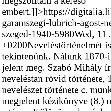
megszólítani a kereső
embert.]]>
https://digitalia.
garamszegi-lubrich-agost-n
szeged-1940-5980
Wed, 11 
+0200
Neveléstörténelmét i
tekintenünk. Nálunk 1870-i
jelent meg. Szabó Mihály írt
neveléstan rövid története,
nevelészet története c. mun
megjelent kézikönyve (8.) m