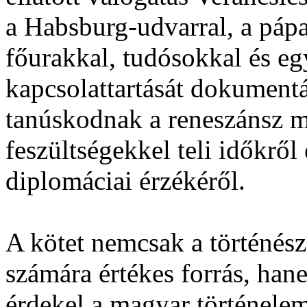
a Habsburg-udvarral, a pápa
főurakkal, tudósokkal és e
kapcsolattartását dokumentá
tanúskodnak a reneszánsz mű
feszültségekkel teli időkről
diplomáciai érzékéről.
A kötet nemcsak a történés
számára értékes forrás, ha
érdekel a magyar történelem