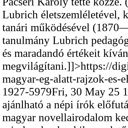
Pacséri Károly tette közzé. 
Lubrich életszemléletével, 
tanári működésével (1870—
tanulmány Lubrich pedagógi
és maradandó értékeit kíván
megvilágítani.]]>
https://dig
magyar-eg-alatt-rajzok-es-
1927-5979
Fri, 30 May 25 
ajánlható a népi írók előfut
magyar novellairodalom ke