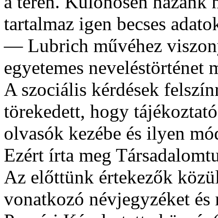
a téren. Különösen hazánk 
tartalmaz igen becses adat
— Lubrich művéhez viszon
egyetemes neveléstörténet
A szociális kérdések felszín
törekedett, hogy tájékoztat
olvasók kezébe és ilyen mód
Ezért írta meg Társadalom
Az előttünk értekezők közül 
vonatkozó névjegyzéket és 