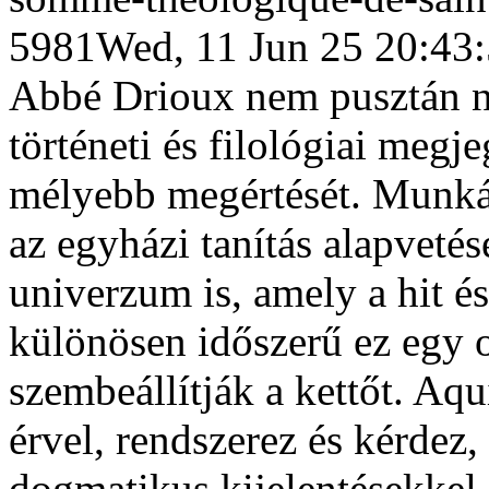
5981
Wed, 11 Jun 25 20:43
Abbé Drioux nem pusztán ny
történeti és filológiai megj
mélyebb megértését. Munk
az egyházi tanítás alapveté
univerzum is, amely a hit és
különösen időszerű ez egy 
szembeállítják a kettőt. Aq
érvel, rendszerez és kérdez
dogmatikus kijelentésekkel, 