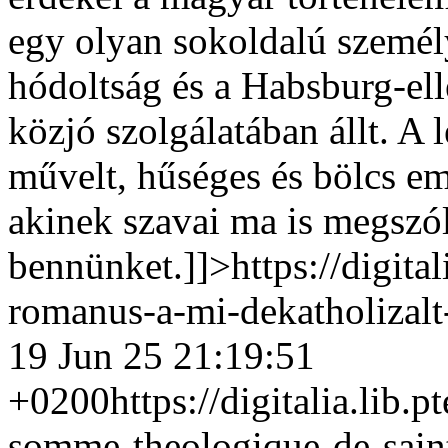
egy olyan sokoldalú személy
hódoltság és a Habsburg-el
közjó szolgálatában állt. A
művelt, hűséges és bölcs emb
akinek szavai ma is megszó
bennünket.]]>
https://digita
romanus-a-mi-dekatholizal
19 Jun 25 21:19:51
+0200
https://digitalia.lib
somme-theologique-de-sain