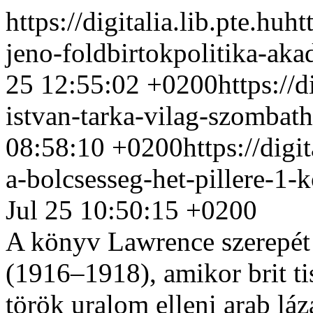
https://digitalia.lib.pte.hu
ht
jeno-foldbirtokpolitika-a
25 12:55:02 +0200
https://d
istvan-tarka-vilag-szombat
08:58:10 +0200
https://digi
a-bolcsesseg-het-pillere-1-
Jul 25 10:50:15 +0200
A könyv Lawrence szerepét t
(1916–1918), amikor brit tis
török uralom elleni arab lá