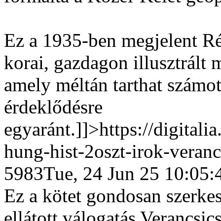
Ez a 1935-ben megjelent Ré
korai, gazdagon illusztrált
amely méltán tarthat számot
érdeklődésre
egyaránt.]]>
https://digital
hung-hist-2oszt-irok-veran
5983
Tue, 24 Jun 25 10:05
Ez a kötet gondosan szerkes
ellátott válogatás Verancsic