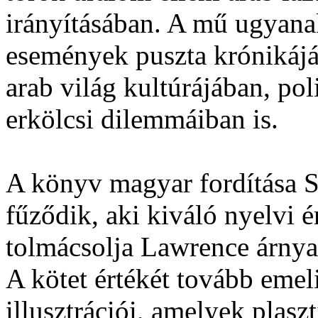
irányításában. A mű ugyana
események puszta krónikáj
arab világ kultúrájában, pol
erkölcsi dilemmáiban is.
A könyv magyar fordítása S
fűződik, aki kiváló nyelvi é
tolmácsolja Lawrence árnyal
A kötet értékét tovább emel
illusztrációi, amelyek plasz