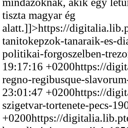
mindazoknak, akik egy letűn
tiszta magyar ég
alatt.]]>
https://digitalia.li
tanitokepzok-tanaraik-es-d
politikai-forgoszelben-tre
19:17:16 +0200
https://digi
regno-regibusque-slavorum
23:01:47 +0200
https://digi
szigetvar-tortenete-pecs-1
+0200
https://digitalia.lib