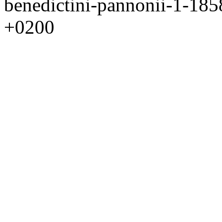
benedictini-pannonii-1-18
+0200