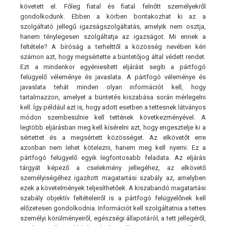
követett el. Főleg fiatal és fiatal felnőtt személyekről
gondolkodunk. Ebben a körben bontakozhat ki az a
szolgáltató jellegű igazságszolgáltatás, amelyik nem osztja,
hanem ténylegesen szolgáltatja az igazságot. Mi ennek a
feltétele? A bíróság a terhelttől a közösség nevében kéri
számon azt, hogy megsértette a büntetőjog által védett rendet.
Ezt a mindenkor egyéniesített eljárást segíti a pártfogó
felügyelő véleménye és javaslata. A pártfogó véleménye és
javaslata tehát minden olyan információt kell, hogy
tartalmazzon, amelyet a büntetés kiszabása során mérlegelni
kell. Így például azt is, hogy adott esetben a tettesnek látványos
módon szembesülnie kell tettének következményével. A
legtöbb eljárásban meg kell kísérelni azt, hogy engesztelje ki a
sértettet és a megsértett közösséget. Az elkövetőt erre
azonban nem lehet kötelezni, hanem meg kell nyerni. Ez a
pártfogó felügyelő egyik legfontosabb feladata. Az eljárás
tárgyát képező a cselekmény jellegéhez, az elkövető
személyiségéhez igazított magatartási szabály az, amelyben
ezek a követelmények teljesíthetőek. A kiszabandó magatartási
szabály objektív feltételeiről is a pártfogó felügyelőnek kell
előzetesen gondolkodnia. Információt kell szolgáltatnia a tettes
személyi körülményeiről, egészségi állapotáról, a tett jellegéről,