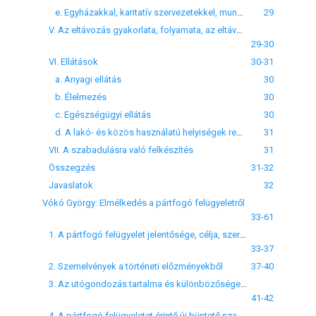
e. Egyházakkal, karitatív szervezetekkel, munkáltatókkal való együttműködés
29
V. Az eltávozás gyakorlata, folyamata, az eltávozást megelőző intézkedések
29-30
VI. Ellátások
30-31
a. Anyagi ellátás
30
b. Élelmezés
30
c. Egészségügyi ellátás
30
d. A lakó- és közös használatú helyiségek rendje
31
VII. A szabadulásra való felkészítés
31
Összegzés
31-32
Javaslatok
32
Vókó György: Elmélkedés a pártfogó felügyeletről
33-61
1. A pártfogó felügyelet jelentősége, célja, szerepe, tartalma
33-37
2. Szemelvények a történeti előzményekből
37-40
3. Az utógondozás tartalma és különbözősége a pártfogó felügyelettől
41-42
4. A pártfogó felügyeletet érintő új büntető szabályokról és a végrehajtás feltételeinek megteremtéséről