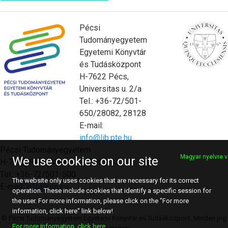
Pécsi
Tudományegyetem
Egyetemi Könyvtár
és Tudásközpont
H-7622 Pécs,
Universitas u. 2/a
Tel.: +36-72/501-
650/28082, 28128
E-mail:
info@lib.pte.hu
Pécsi Tudományegyetem
Magyar nyelvre v
We use cookies on our site
H-7622 Pécs, Vasvári Pál utca 4.
Tel.: +36-72/501-500
The website only uses cookies that are necessary for its correct
E-mail:
info@pte.hu
operation. These include cookies that identify a specific session for
the user. For more information, please click on the "For more
information, click here" link below!
© Pécsi Tudományegyetem Egyetemi Könyvtár és Tudásközpont. Minden jog
For more information, click here