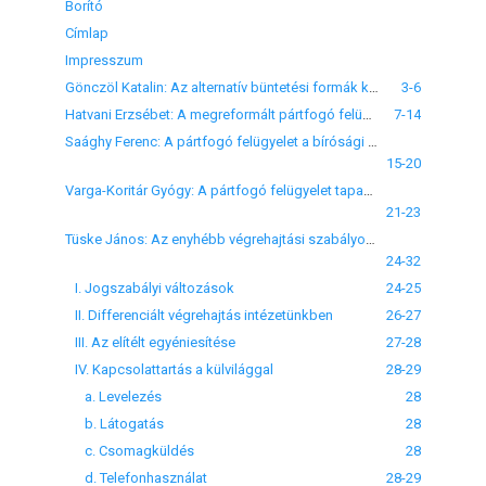
Borító
Címlap
Impresszum
Gönczöl Katalin: Az alternatív büntetési formák kiteljesedése - a megreformált pártfogó felügyelet lehetőségei
3-6
Hatvani Erzsébet: A megreformált pártfogó felügyelői szolgálat infrastruktúrája - a működés lehetőségei és nehézségei
7-14
Saághy Ferenc: A pártfogó felügyelet a bírósági gyakorlat szemszögéből
15-20
Varga-Koritár Gyógy: A pártfogó felügyelet tapasztalatai az ügyészi jogalkalmazásban
21-23
Tüske János: Az enyhébb végrehajtási szabályok alkalmazásának gyakorlati tapasztalatai a Bács-Kiskun Megyei Büntetés-végrehajtási Intézetben
24-32
I. Jogszabályi változások
24-25
II. Differenciált végrehajtás intézetünkben
26-27
III. Az elítélt egyéniesítése
27-28
IV. Kapcsolattartás a külvilággal
28-29
a. Levelezés
28
b. Látogatás
28
c. Csomagküldés
28
d. Telefonhasználat
28-29