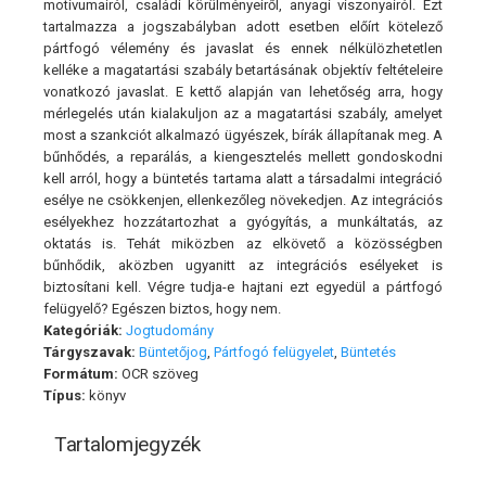
motívumairól, családi körülményeiről, anyagi viszonyairól. Ezt
tartalmazza a jogszabályban adott esetben előírt kötelező
pártfogó vélemény és javaslat és ennek nélkülözhetetlen
kelléke a magatartási szabály betartásának objektív feltételeire
vonatkozó javaslat. E kettő alapján van lehetőség arra, hogy
mérlegelés után kialakuljon az a magatartá si szabály, amelyet
most a szankciót alkalmazó ügyészek, bírák állapítanak meg. A
bűnhődés, a reparálás, a kiengesztelés mellett gondoskodni
kell arról, hogy a büntetés tartama alatt a társadalmi integráció
esélye ne csökkenjen, ellenkezőleg növekedjen. Az integrációs
esélyekhez hozzátartozhat a gyógyítás, a munkáltatás, az
oktatás is. Tehát miközben az elkövető a közösségben
bűnhődik, aközben ugyanitt az integrációs esélyeket is
biztosítani kell. Végre tudja-e hajtani ezt egyedül a pártfogó
felügyelő? Egészen biztos, hogy nem.
Kategóriák:
Jogtudomány
Tárgyszavak:
Büntetőjog
,
Pártfogó felügyelet
,
Büntetés
Formátum:
OCR szöveg
Típus:
könyv
Tartalomjegyzék