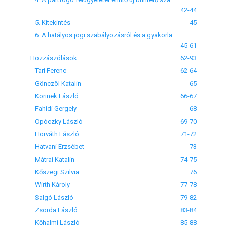
42-44
5. Kitekintés
45
6. A hatályos jogi szabályozásról és a gyakorlati feladatokról
45-61
Hozzászólások
62-93
Tari Ferenc
62-64
Gönczöl Katalin
65
Korinek László
66-67
Fahidi Gergely
68
Opóczky László
69-70
Horváth László
71-72
Hatvani Erzsébet
73
Mátrai Katalin
74-75
Kőszegi Szilvia
76
Wirth Károly
77-78
Salgó László
79-82
Zsorda László
83-84
Kőhalmi László
85-88