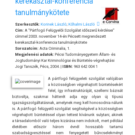
kerekasztal-konferencia
tanulmánykötete
Szerkesztők:
Korinek László
;
Kőhalmi László
Cím:
A "Pártfogó Felügyelői Szolgálat időszerű kérdései"
címmel 2003. november 14-én Pécsett megrendezett
kerekasztal-konferencia tanulmánykötete
Sorozatcím:
Acta Criminalia, 1.
Megjelenési adatok:
Pécsi Tudományegyetem Állam- és
Jogtudományi Kar Kriminológiai és Büntetés-végrehajtási
Jogi Tanszék, Pécs, 2004. |
ISBN:
963 642 004 1
A pártfogó felügyeleti szolgálat valójában
a közösségben végrehajtott büntetésekért
felel, így infrastruktúráját, szellemi bázisát
biztosítja, szakmai hátterét adja egy olyan új típusú
igazságszolgáltatásnak, amelynek meg kell honosodnia nálunk
is. A pártfogó felügyelő szolgálat segítségével a közösségben
végrehajtott büntetéssel olyan tettest kívánunk sulytani, akinek
a társadalomból való teljes kizárása nem indokolt, mert például
életében először három évnél hosszabb tartamú
szabadságvesztéssel nem fenyegetett bűncselekményt