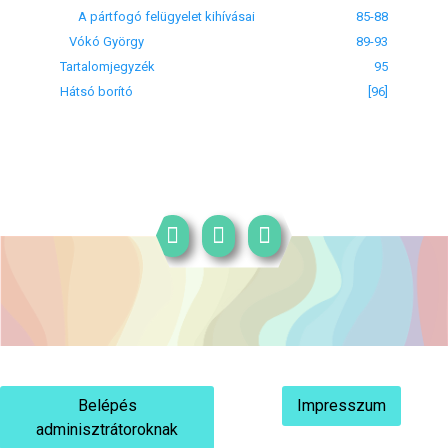
A pártfogó felügyelet kihívásai
85-88
Vókó György
89-93
Tartalomjegyzék
95
Hátsó borító
[96]
Belépés
Impresszum
adminisztrátoroknak